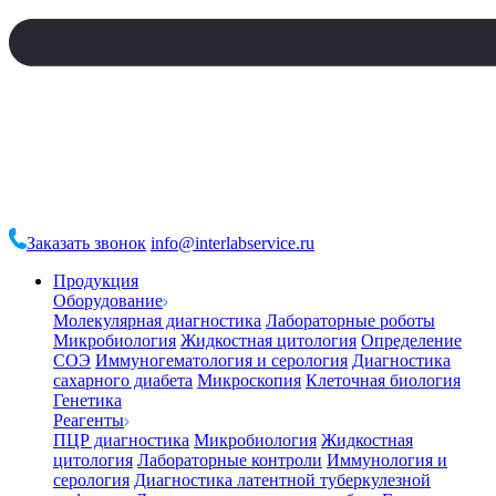
Заказать звонок
info@interlabservice.ru
Продукция
Оборудование
Молекулярная диагностика
Лабораторные роботы
Микробиология
Жидкостная цитология
Определение
СОЭ
Иммуногематология и серология
Диагностика
сахарного диабета
Микроскопия
Клеточная биология
Генетика
Реагенты
ПЦР диагностика
Микробиология
Жидкостная
цитология
Лабораторные контроли
Иммунология и
серология
Диагностика латентной туберкулезной