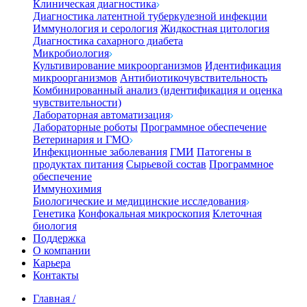
Клиническая диагностика
Диагностика латентной туберкулезной инфекции
Иммунология и серология
Жидкостная цитология
Диагностика сахарного диабета
Микробиология
Культивирование микроорганизмов
Идентификация
микроорганизмов
Антибиотикочувствительность
Комбинированный анализ (идентификация и оценка
чувствительности)
Лабораторная автоматизация
Лабораторные роботы
Программное обеспечение
Ветеринария и ГМО
Инфекционные заболевания
ГМИ
Патогены в
продуктах питания
Сырьевой состав
Программное
обеспечение
Иммунохимия
Биологические и медицинские исследования
Генетика
Конфокальная микроскопия
Клеточная
биология
Поддержка
О компании
Карьера
Контакты
Главная
/