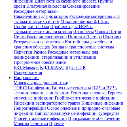
инфекции
Диагностика сахарного диабета
Группы
крови
Клеточная биология
Секвенирование
Расходные материалы
Наконечники для дозаторов
Расходные материалы для
автоматических систем
Микропробирки 0,1-5 мл
Пробирки 5-50 мл
Пробирки для ИФА и
автоматических анализаторов
Планшеты
Чашки Петри
Петли бактериологические
Пипетки Пастера
Штативы
Резервуары для реагентов
Контейнеры для сбора и
хранения образцов
Зонды и транспортные системы
Перчатки
Разное
Расходные материалы для
дезинфекции, стерилизации и утилизации
Программное обеспечение
FRT Manager
КДЛ-МАКС
КДЛ-СПК
Иммунохимия
Направления
Молекулярная диагностика
TORCH-инфекции
Вирусные гепатиты
ВИЧ и ВИЧ-
ассоциированные инфекции
Генетика человека
Герпес-
вирусные инфекции
Гнойно-септические инфекции
Инфекции респираторного тракта
Кишечные инфекции
Нейроинфекции
Особо опасные и природно-очаговые
инфекции
Папилломавирусные инфекции
Туберкулез
Урогенитальные инфекции
Программное обеспечение
Микозы
Генетика
Прочие