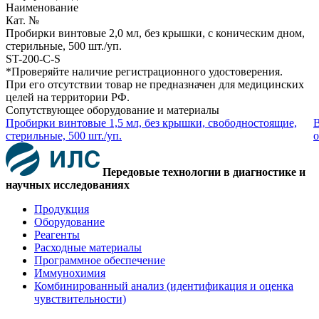
Наименование
Кат. №
Пробирки винтовые 2,0 мл, без крышки, с коническим дном,
стерильные, 500 шт./уп.
ST-200-C-S
*Проверяйте наличие регистрационного удостоверения.
При его отсутствии товар не предназначен для медицинских
целей на территории РФ.
Сопутствующее оборудование и материалы
Пробирки винтовые 1,5 мл, без крышки, свободностоящие,
В
стерильные, 500 шт./уп.
о
Передовые технологии в диагностике и
научных исследованиях
Продукция
Оборудование
Реагенты
Расходные материалы
Программное обеспечение
Иммунохимия
Комбинированный анализ (идентификация и оценка
чувствительности)