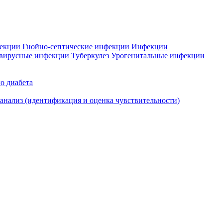
фекции
Гнойно-септические инфекции
Инфекции
вирусные инфекции
Туберкулез
Урогенитальные инфекции
о диабета
нализ (идентификация и оценка чувствительности)