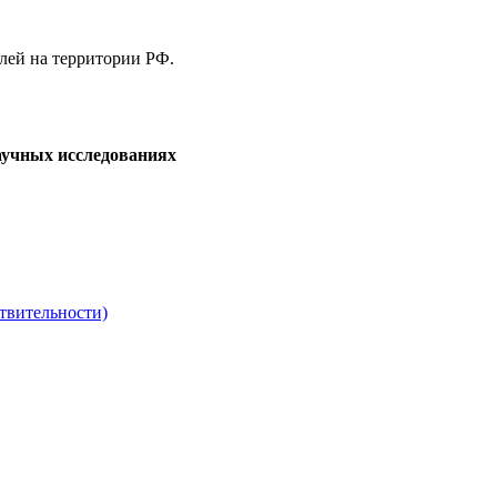
елей на территории РФ.
аучных исследованиях
твительности)