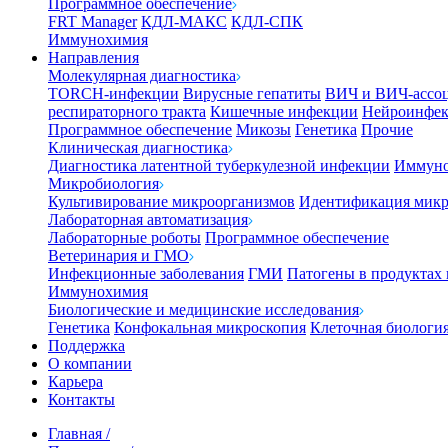
Программное обеспечение
FRT Manager
КДЛ-МАКС
КДЛ-СПК
Иммунохимия
Направления
Молекулярная диагностика
TORCH-инфекции
Вирусные гепатиты
ВИЧ и ВИЧ-ассо
респираторного тракта
Кишечные инфекции
Нейроинфе
Программное обеспечение
Микозы
Генетика
Прочие
Клиническая диагностика
Диагностика латентной туберкулезной инфекции
Иммуно
Микробиология
Культивирование микроорганизмов
Идентификация микр
Лабораторная автоматизация
Лабораторные роботы
Программное обеспечение
Ветеринария и ГМО
Инфекционные заболевания
ГМИ
Патогены в продуктах
Иммунохимия
Биологические и медицинские исследования
Генетика
Конфокальная микроскопия
Клеточная биологи
Поддержка
О компании
Карьера
Контакты
Главная
/