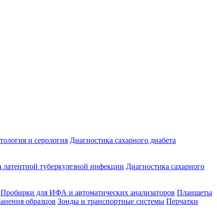
ология и серология
Диагностика сахарного диабета
 латентной туберкулезной инфекции
Диагностика сахарного
Пробирки для ИФА и автоматических анализаторов
Планшеты
ранения образцов
Зонды и транспортные системы
Перчатки