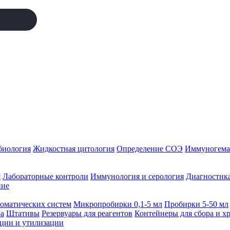
биология
Жидкостная цитология
Определение СОЭ
Иммуногемат
я
Лабораторные контроли
Иммунология и серология
Диагностика
ние
томатических систем
Микропробирки 0,1-5 мл
Пробирки 5-50 мл
а
Штативы
Резервуары для реагентов
Контейнеры для сбора и х
ации и утилизации