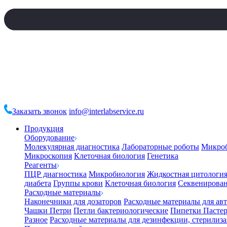
Заказать звонок
info@interlabservice.ru
Продукция
Оборудование
Молекулярная диагностика
Лабораторные роботы
Микро
Микроскопия
Клеточная биология
Генетика
Реагенты
ПЦР диагностика
Микробиология
Жидкостная цитологи
диабета
Группы крови
Клеточная биология
Секвенирова
Расходные материалы
Наконечники для дозаторов
Расходные материалы для ав
Чашки Петри
Петли бактериологические
Пипетки Пастер
Разное
Расходные материалы для дезинфекции, стерилиз