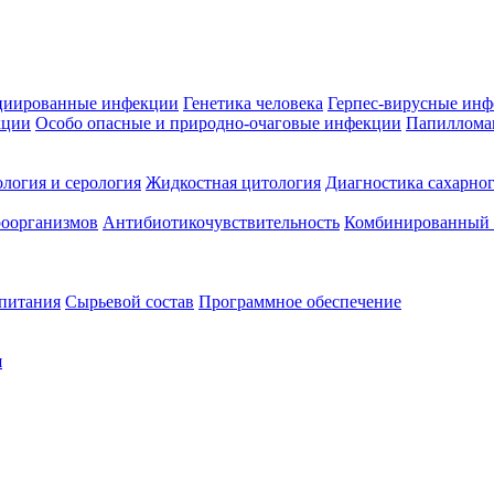
циированные инфекции
Генетика человека
Герпес-вирусные ин
кции
Особо опасные и природно-очаговые инфекции
Папиллома
логия и серология
Жидкостная цитология
Диагностика сахарног
оорганизмов
Антибиотикочувствительность
Комбинированный а
 питания
Сырьевой состав
Программное обеспечение
я