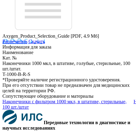
Axygen_Product_Selection_Guide
[PDF, 4.9 Мб]
Распечатать
Скачать
Информация для заказа
Наименование
Кат. №
Наконечники 1000 мкл, в штативе, голубые, стерильные, 100
шт./штат.
T-1000-B-R-S
*Проверяйте наличие регистрационного удостоверения.
При его отсутствии товар не предназначен для медицинских
целей на территории РФ.
Сопутствующее оборудование и материалы
Наконечники с фильтром 1000 мкл, в штативе, стерильные,
Н
100 шт./штат
Передовые технологии в диагностике и
научных исследованиях