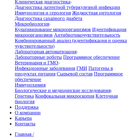
Клиническая диагностика
Диагностика латентной туберкулезной инфекции
Иммунология и серология
Жидкостная цитология
Диагностика сахарного диабета
Микробиология
Культивирование микроорганизмов
Идентификация
микроорганизмов
Антибиотикочувствительность
Комбинированный анализ (идентификация и оценка
чувствительности)
Лабораторная автоматизация
Лабораторные роботы
Программное обеспечение
Ветеринария и ГМО
Инфекционные заболевания
ГМИ
Патогены в
продуктах питания
Сырьевой состав
Программное
обеспечение
Иммунохимия
Биологические и медицинские исследования
Генетика
Конфокальная микроскопия
Клеточная
биология
Поддержка
О компании
Карьера
Контакты
Главная
/