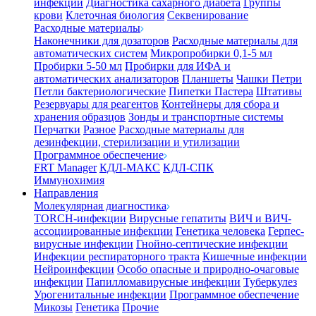
инфекции
Диагностика сахарного диабета
Группы
крови
Клеточная биология
Секвенирование
Расходные материалы
Наконечники для дозаторов
Расходные материалы для
автоматических систем
Микропробирки 0,1-5 мл
Пробирки 5-50 мл
Пробирки для ИФА и
автоматических анализаторов
Планшеты
Чашки Петри
Петли бактериологические
Пипетки Пастера
Штативы
Резервуары для реагентов
Контейнеры для сбора и
хранения образцов
Зонды и транспортные системы
Перчатки
Разное
Расходные материалы для
дезинфекции, стерилизации и утилизации
Программное обеспечение
FRT Manager
КДЛ-МАКС
КДЛ-СПК
Иммунохимия
Направления
Молекулярная диагностика
TORCH-инфекции
Вирусные гепатиты
ВИЧ и ВИЧ-
ассоциированные инфекции
Генетика человека
Герпес-
вирусные инфекции
Гнойно-септические инфекции
Инфекции респираторного тракта
Кишечные инфекции
Нейроинфекции
Особо опасные и природно-очаговые
инфекции
Папилломавирусные инфекции
Туберкулез
Урогенитальные инфекции
Программное обеспечение
Микозы
Генетика
Прочие