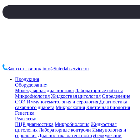
Заказать звонок
info@interlabservice.ru
Продукция
Оборудование
Молекулярная диагностика
Лабораторные роботы
Микробиология
Жидкостная цитология
Определение
СОЭ
Иммуногематология и серология
Диагностика
сахарного диабета
Микроскопия
Клеточная биология
Генетика
Реагенты
ПЦР диагностика
Микробиология
Жидкостная
цитология
Лабораторные контроли
Иммунология и
серология
Диагностика латентной туберкулезной