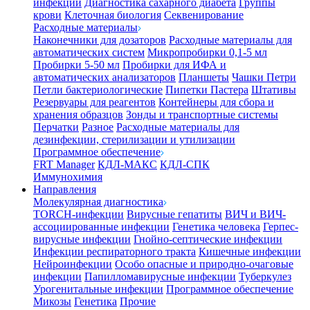
инфекции
Диагностика сахарного диабета
Группы
крови
Клеточная биология
Секвенирование
Расходные материалы
Наконечники для дозаторов
Расходные материалы для
автоматических систем
Микропробирки 0,1-5 мл
Пробирки 5-50 мл
Пробирки для ИФА и
автоматических анализаторов
Планшеты
Чашки Петри
Петли бактериологические
Пипетки Пастера
Штативы
Резервуары для реагентов
Контейнеры для сбора и
хранения образцов
Зонды и транспортные системы
Перчатки
Разное
Расходные материалы для
дезинфекции, стерилизации и утилизации
Программное обеспечение
FRT Manager
КДЛ-МАКС
КДЛ-СПК
Иммунохимия
Направления
Молекулярная диагностика
TORCH-инфекции
Вирусные гепатиты
ВИЧ и ВИЧ-
ассоциированные инфекции
Генетика человека
Герпес-
вирусные инфекции
Гнойно-септические инфекции
Инфекции респираторного тракта
Кишечные инфекции
Нейроинфекции
Особо опасные и природно-очаговые
инфекции
Папилломавирусные инфекции
Туберкулез
Урогенитальные инфекции
Программное обеспечение
Микозы
Генетика
Прочие