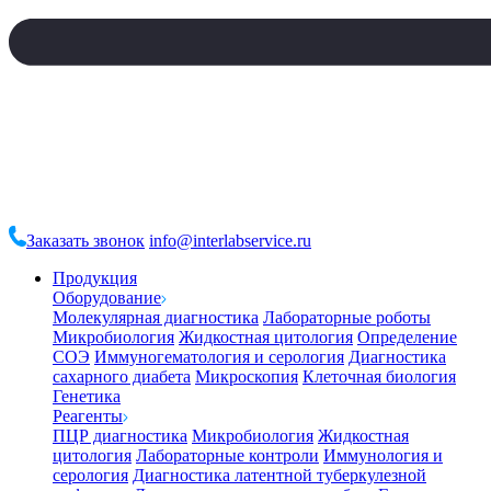
Заказать звонок
info@interlabservice.ru
Продукция
Оборудование
Молекулярная диагностика
Лабораторные роботы
Микробиология
Жидкостная цитология
Определение
СОЭ
Иммуногематология и серология
Диагностика
сахарного диабета
Микроскопия
Клеточная биология
Генетика
Реагенты
ПЦР диагностика
Микробиология
Жидкостная
цитология
Лабораторные контроли
Иммунология и
серология
Диагностика латентной туберкулезной