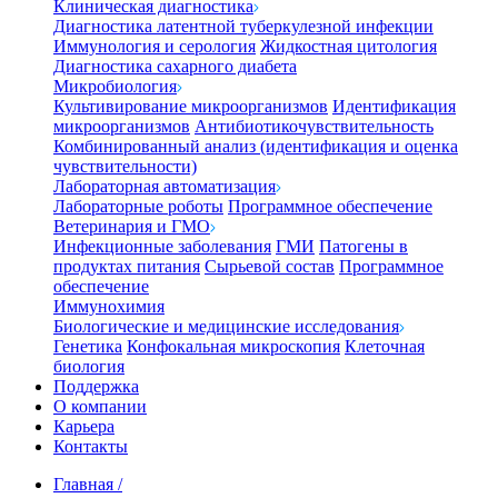
Клиническая диагностика
Диагностика латентной туберкулезной инфекции
Иммунология и серология
Жидкостная цитология
Диагностика сахарного диабета
Микробиология
Культивирование микроорганизмов
Идентификация
микроорганизмов
Антибиотикочувствительность
Комбинированный анализ (идентификация и оценка
чувствительности)
Лабораторная автоматизация
Лабораторные роботы
Программное обеспечение
Ветеринария и ГМО
Инфекционные заболевания
ГМИ
Патогены в
продуктах питания
Сырьевой состав
Программное
обеспечение
Иммунохимия
Биологические и медицинские исследования
Генетика
Конфокальная микроскопия
Клеточная
биология
Поддержка
О компании
Карьера
Контакты
Главная
/