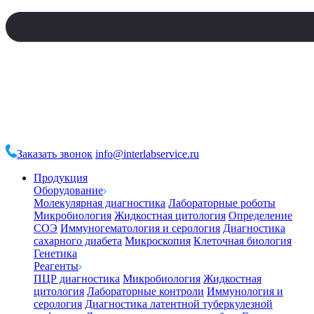
Заказать звонок
info@interlabservice.ru
Продукция
Оборудование
Молекулярная диагностика
Лабораторные роботы
Микробиология
Жидкостная цитология
Определение
СОЭ
Иммуногематология и серология
Диагностика
сахарного диабета
Микроскопия
Клеточная биология
Генетика
Реагенты
ПЦР диагностика
Микробиология
Жидкостная
цитология
Лабораторные контроли
Иммунология и
серология
Диагностика латентной туберкулезной