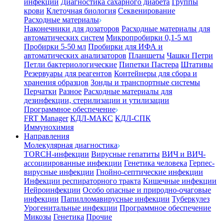
инфекции
Диагностика сахарного диабета
Группы
крови
Клеточная биология
Секвенирование
Расходные материалы
Наконечники для дозаторов
Расходные материалы для
автоматических систем
Микропробирки 0,1-5 мл
Пробирки 5-50 мл
Пробирки для ИФА и
автоматических анализаторов
Планшеты
Чашки Петри
Петли бактериологические
Пипетки Пастера
Штативы
Резервуары для реагентов
Контейнеры для сбора и
хранения образцов
Зонды и транспортные системы
Перчатки
Разное
Расходные материалы для
дезинфекции, стерилизации и утилизации
Программное обеспечение
FRT Manager
КДЛ-МАКС
КДЛ-СПК
Иммунохимия
Направления
Молекулярная диагностика
TORCH-инфекции
Вирусные гепатиты
ВИЧ и ВИЧ-
ассоциированные инфекции
Генетика человека
Герпес-
вирусные инфекции
Гнойно-септические инфекции
Инфекции респираторного тракта
Кишечные инфекции
Нейроинфекции
Особо опасные и природно-очаговые
инфекции
Папилломавирусные инфекции
Туберкулез
Урогенитальные инфекции
Программное обеспечение
Микозы
Генетика
Прочие