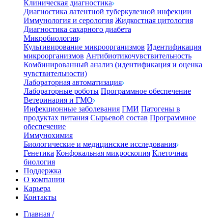
Клиническая диагностика
Диагностика латентной туберкулезной инфекции
Иммунология и серология
Жидкостная цитология
Диагностика сахарного диабета
Микробиология
Культивирование микроорганизмов
Идентификация
микроорганизмов
Антибиотикочувствительность
Комбинированный анализ (идентификация и оценка
чувствительности)
Лабораторная автоматизация
Лабораторные роботы
Программное обеспечение
Ветеринария и ГМО
Инфекционные заболевания
ГМИ
Патогены в
продуктах питания
Сырьевой состав
Программное
обеспечение
Иммунохимия
Биологические и медицинские исследования
Генетика
Конфокальная микроскопия
Клеточная
биология
Поддержка
О компании
Карьера
Контакты
Главная
/