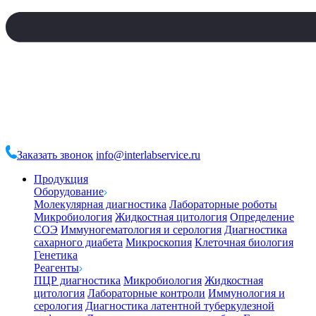
Заказать звонок
info@interlabservice.ru
Продукция
Оборудование
Молекулярная диагностика
Лабораторные роботы
Микробиология
Жидкостная цитология
Определение
СОЭ
Иммуногематология и серология
Диагностика
сахарного диабета
Микроскопия
Клеточная биология
Генетика
Реагенты
ПЦР диагностика
Микробиология
Жидкостная
цитология
Лабораторные контроли
Иммунология и
серология
Диагностика латентной туберкулезной