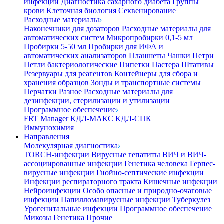
инфекции
Диагностика сахарного диабета
Группы
крови
Клеточная биология
Секвенирование
Расходные материалы
Наконечники для дозаторов
Расходные материалы для
автоматических систем
Микропробирки 0,1-5 мл
Пробирки 5-50 мл
Пробирки для ИФА и
автоматических анализаторов
Планшеты
Чашки Петри
Петли бактериологические
Пипетки Пастера
Штативы
Резервуары для реагентов
Контейнеры для сбора и
хранения образцов
Зонды и транспортные системы
Перчатки
Разное
Расходные материалы для
дезинфекции, стерилизации и утилизации
Программное обеспечение
FRT Manager
КДЛ-МАКС
КДЛ-СПК
Иммунохимия
Направления
Молекулярная диагностика
TORCH-инфекции
Вирусные гепатиты
ВИЧ и ВИЧ-
ассоциированные инфекции
Генетика человека
Герпес-
вирусные инфекции
Гнойно-септические инфекции
Инфекции респираторного тракта
Кишечные инфекции
Нейроинфекции
Особо опасные и природно-очаговые
инфекции
Папилломавирусные инфекции
Туберкулез
Урогенитальные инфекции
Программное обеспечение
Микозы
Генетика
Прочие