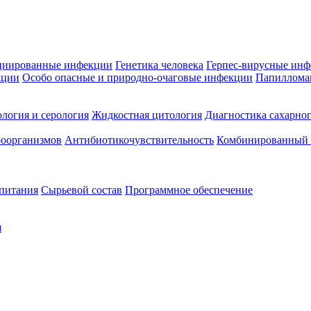
циированные инфекции
Генетика человека
Герпес-вирусные ин
кции
Особо опасные и природно-очаговые инфекции
Папиллома
логия и серология
Жидкостная цитология
Диагностика сахарног
оорганизмов
Антибиотикочувствительность
Комбинированный а
 питания
Сырьевой состав
Программное обеспечение
я