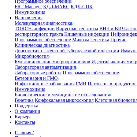
Программное обеспечение
FRT Manager
КДЛ-МАКС
КДЛ-СПК
Иммунохимия
Направления
Молекулярная диагностика
TORCH-инфекции
Вирусные гепатиты
ВИЧ и ВИЧ-ассо
респираторного тракта
Кишечные инфекции
Нейроинфе
Программное обеспечение
Микозы
Генетика
Прочие
Клиническая диагностика
Диагностика латентной туберкулезной инфекции
Иммуно
Микробиология
Культивирование микроорганизмов
Идентификация микр
Лабораторная автоматизация
Лабораторные роботы
Программное обеспечение
Ветеринария и ГМО
Инфекционные заболевания
ГМИ
Патогены в продуктах
Иммунохимия
Биологические и медицинские исследования
Генетика
Конфокальная микроскопия
Клеточная биологи
Поддержка
О компании
Карьера
Контакты
Главная
/