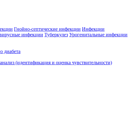
фекции
Гнойно-септические инфекции
Инфекции
вирусные инфекции
Туберкулез
Урогенитальные инфекции
о диабета
нализ (идентификация и оценка чувствительности)