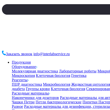
Заказать звонок
info@interlabservice.ru
Продукция
Оборудование
Молекулярная диагностика
Лабораторные роботы
Микро
Микроскопия
Клеточная биология
Генетика
Реагенты
ПЦР диагностика
Микробиология
Жидкостная цитологи
диабета
Группы крови
Клеточная биология
Секвенирова
Расходные материалы
Наконечники для дозаторов
Расходные материалы для ав
Чашки Петри
Петли бактериологические
Пипетки Пастер
Разное
Расходные материалы для дезинфекции, стерилиз