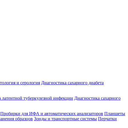
ология и серология
Диагностика сахарного диабета
 латентной туберкулезной инфекции
Диагностика сахарного
Пробирки для ИФА и автоматических анализаторов
Планшеты
ранения образцов
Зонды и транспортные системы
Перчатки