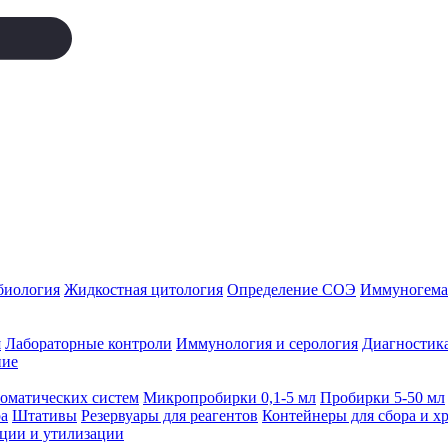
биология
Жидкостная цитология
Определение СОЭ
Иммуногемат
я
Лабораторные контроли
Иммунология и серология
Диагностика
ние
томатических систем
Микропробирки 0,1-5 мл
Пробирки 5-50 мл
а
Штативы
Резервуары для реагентов
Контейнеры для сбора и х
ации и утилизации