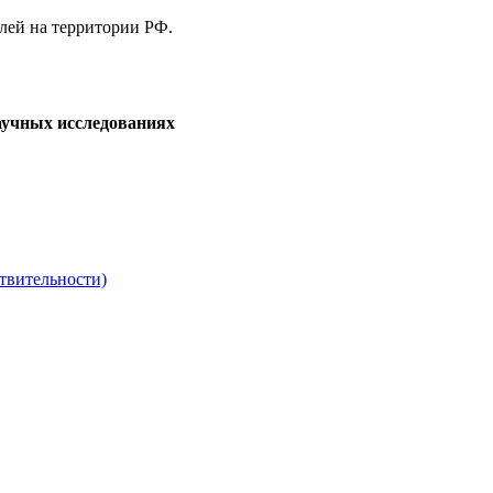
елей на территории РФ.
аучных исследованиях
твительности)