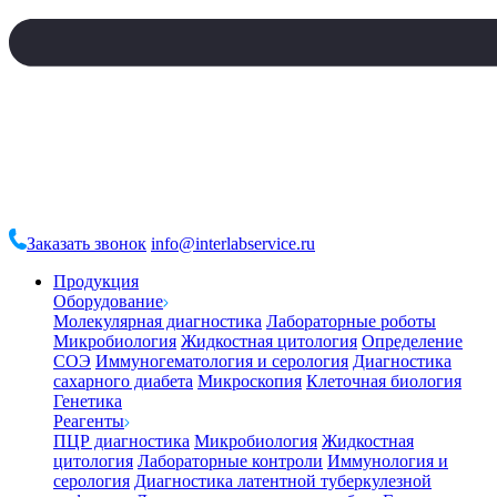
Заказать звонок
info@interlabservice.ru
Продукция
Оборудование
Молекулярная диагностика
Лабораторные роботы
Микробиология
Жидкостная цитология
Определение
СОЭ
Иммуногематология и серология
Диагностика
сахарного диабета
Микроскопия
Клеточная биология
Генетика
Реагенты
ПЦР диагностика
Микробиология
Жидкостная
цитология
Лабораторные контроли
Иммунология и
серология
Диагностика латентной туберкулезной