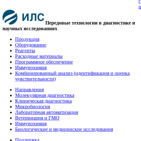
г
ш
Передовые технологии в диагностике и
научных исследованиях
Продукция
Оборудование
Реагенты
Расходные материалы
Программное обеспечение
Иммунохимия
Комбинированный анализ (идентификация и оценка
чувствительности)
Направления
Молекулярная диагностика
Клиническая диагностика
Микробиология
Лабораторная автоматизация
Ветеринария и ГМО
Иммунохимия
Биологические и медицинские исследования
Поддержка