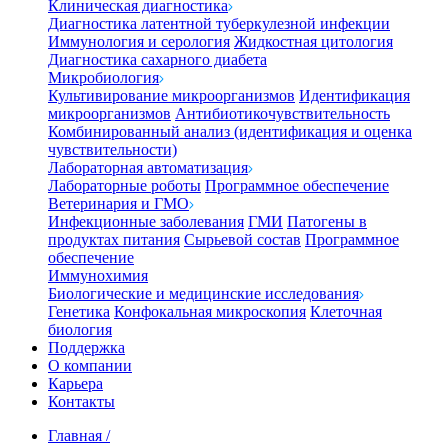
Клиническая диагностика
Диагностика латентной туберкулезной инфекции
Иммунология и серология
Жидкостная цитология
Диагностика сахарного диабета
Микробиология
Культивирование микроорганизмов
Идентификация
микроорганизмов
Антибиотикочувствительность
Комбинированный анализ (идентификация и оценка
чувствительности)
Лабораторная автоматизация
Лабораторные роботы
Программное обеспечение
Ветеринария и ГМО
Инфекционные заболевания
ГМИ
Патогены в
продуктах питания
Сырьевой состав
Программное
обеспечение
Иммунохимия
Биологические и медицинские исследования
Генетика
Конфокальная микроскопия
Клеточная
биология
Поддержка
О компании
Карьера
Контакты
Главная
/