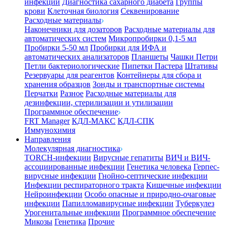
инфекции
Диагностика сахарного диабета
Группы
крови
Клеточная биология
Секвенирование
Расходные материалы
Наконечники для дозаторов
Расходные материалы для
автоматических систем
Микропробирки 0,1-5 мл
Пробирки 5-50 мл
Пробирки для ИФА и
автоматических анализаторов
Планшеты
Чашки Петри
Петли бактериологические
Пипетки Пастера
Штативы
Резервуары для реагентов
Контейнеры для сбора и
хранения образцов
Зонды и транспортные системы
Перчатки
Разное
Расходные материалы для
дезинфекции, стерилизации и утилизации
Программное обеспечение
FRT Manager
КДЛ-МАКС
КДЛ-СПК
Иммунохимия
Направления
Молекулярная диагностика
TORCH-инфекции
Вирусные гепатиты
ВИЧ и ВИЧ-
ассоциированные инфекции
Генетика человека
Герпес-
вирусные инфекции
Гнойно-септические инфекции
Инфекции респираторного тракта
Кишечные инфекции
Нейроинфекции
Особо опасные и природно-очаговые
инфекции
Папилломавирусные инфекции
Туберкулез
Урогенитальные инфекции
Программное обеспечение
Микозы
Генетика
Прочие