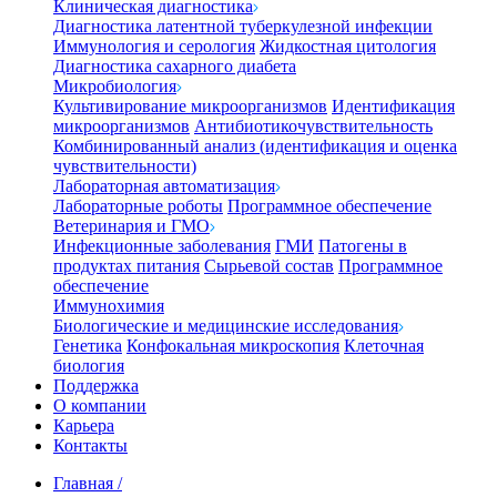
Клиническая диагностика
Диагностика латентной туберкулезной инфекции
Иммунология и серология
Жидкостная цитология
Диагностика сахарного диабета
Микробиология
Культивирование микроорганизмов
Идентификация
микроорганизмов
Антибиотикочувствительность
Комбинированный анализ (идентификация и оценка
чувствительности)
Лабораторная автоматизация
Лабораторные роботы
Программное обеспечение
Ветеринария и ГМО
Инфекционные заболевания
ГМИ
Патогены в
продуктах питания
Сырьевой состав
Программное
обеспечение
Иммунохимия
Биологические и медицинские исследования
Генетика
Конфокальная микроскопия
Клеточная
биология
Поддержка
О компании
Карьера
Контакты
Главная
/