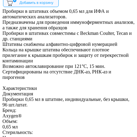
Пробирки в штативах объемом 0,65 мл для ИФА и
автоматических анализаторов.
Предназначены для проведения иммуноферментных анализов,
а также для хранения образцов
Пробирки в штативах совместимы с Beckman Coulter, Tecan и
др. станциями
Штативы снабжены алфавитно-цифровой нумерацией
Кольца на крышке штатива обеспечивают плотное
прилегание к крышкам пробирок и защиту от перекрестной
контаминации
Возможно автоклавирование при 121°С, 15 мин.
Сертифицированы на отсутствие ДНК-аз, РНК-аз и
пирогенов
Характеристики
Документация
Пробирки 0,65 мл в штативе, индивидуальные, без крышки,
96 шт./штат.
Бренд:
Axygen®
Объем:
0,65 мл
Стерильность: