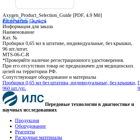
Axygen_Product_Selection_Guide
[PDF, 4.9 Мб]
Распечатать
Скачать
Информация для заказа
Наименование
Кат. №
Пробирки 0,65 мл в штативе, индивидуальные, без крышки,
96 шт./штат.
MTS-06-C-R
*Проверяйте наличие регистрационного удостоверения.
При его отсутствии товар не предназначен для медицинских
целей на территории РФ.
Сопутствующее оборудование и материалы
Пробирки 0,65 мл без штатива, индивидуальные, без крышки,
П
960 шт./уп.
9
Передовые технологии в диагностике и
научных исследованиях
Продукция
Оборудование
Реагенты
Расходные материалы