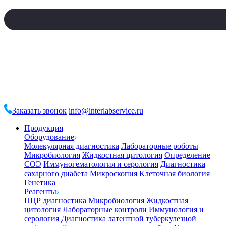
Заказать звонок
info@interlabservice.ru
Продукция
Оборудование
Молекулярная диагностика
Лабораторные роботы
Микробиология
Жидкостная цитология
Определение
СОЭ
Иммуногематология и серология
Диагностика
сахарного диабета
Микроскопия
Клеточная биология
Генетика
Реагенты
ПЦР диагностика
Микробиология
Жидкостная
цитология
Лабораторные контроли
Иммунология и
серология
Диагностика латентной туберкулезной