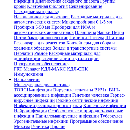
инфекции
Диагностика сахарного диабета
Группы
крови
Клеточная биология
Секвенирование
Расходные материалы
Наконечники для дозаторов
Расходные материалы для
автоматических систем
Микропробирки 0,1-5 мл
Пробирки 5-50 мл
Пробирки для ИФА и
автоматических анализаторов
Планшеты
Чашки Петри
Петли бактериологические
Пипетки Пастера
Штативы
Резервуары для реагентов
Контейнеры для сбора и
хранения образцов
Зонды и транспортные системы
Перчатки
Разное
Расходные материалы для
дезинфекции, стерилизации и утилизации
Программное обеспечение
FRT Manager
КДЛ-МАКС
КДЛ-СПК
Иммунохимия
Направления
Молекулярная диагностика
TORCH-инфекции
Вирусные гепатиты
ВИЧ и ВИЧ-
ассоциированные инфекции
Генетика человека
Герпес-
вирусные инфекции
Гнойно-септические инфекции
Инфекции респираторного тракта
Кишечные инфекции
Нейроинфекции
Особо опасные и природно-очаговые
инфекции
Папилломавирусные инфекции
Туберкулез
Урогенитальные инфекции
Программное обеспечение
Микозы
Генетика
Прочие