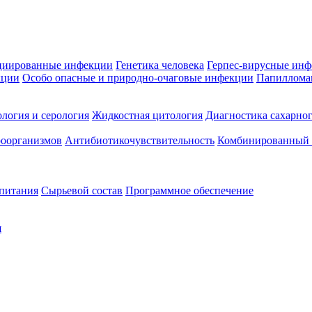
циированные инфекции
Генетика человека
Герпес-вирусные ин
кции
Особо опасные и природно-очаговые инфекции
Папиллома
логия и серология
Жидкостная цитология
Диагностика сахарног
оорганизмов
Антибиотикочувствительность
Комбинированный а
 питания
Сырьевой состав
Программное обеспечение
я