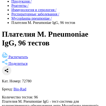
Продукция
/
Реагенты
/
Иммунология и серология
/
Респираторные заболевания
/
Mycoplasma pneumoniae
/
Плателия M. Pneumoniae IgG, 96 тестов
Плателия M. Pneumoniae
IgG, 96 тестов
Распечатать
Поделиться
Кат. Номер: 72780
Бренд:
Bio-Rad
Количество тестов: 96
Плателия M. Pneumoniae IgG - тест-система для
количественного обнаружения анти-Mycoplasma pneumonia