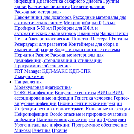
инфекции
Диагностика сахарного диабета
Группы
крови
Клеточная биология
Секвенирование
Расходные материалы
Наконечники для дозаторов
Расходные материалы для
автоматических систем
Микропробирки 0,1-5 мл
Пробирки 5-50 мл
Пробирки для ИФА и
автоматических анализаторов
Планшеты
Чашки Петри
Петли бактериологические
Пипетки Пастера
Штативы
Резервуары для реагентов
Контейнеры для сбора и
хранения образцов
Зонды и транспортные системы
Перчатки
Разное
Расходные материалы для
дезинфекции, стерилизации и утилизации
Программное обеспечение
FRT Manager
КДЛ-МАКС
КДЛ-СПК
Иммунохимия
Направления
Молекулярная диагностика
TORCH-инфекции
Вирусные гепатиты
ВИЧ и ВИЧ-
ассоциированные инфекции
Генетика человека
Герпес-
вирусные инфекции
Гнойно-септические инфекции
Инфекции респираторного тракта
Кишечные инфекции
Нейроинфекции
Особо опасные и природно-очаговые
инфекции
Папилломавирусные инфекции
Туберкулез
Урогенитальные инфекции
Программное обеспечение
Микозы
Генетика
Прочие