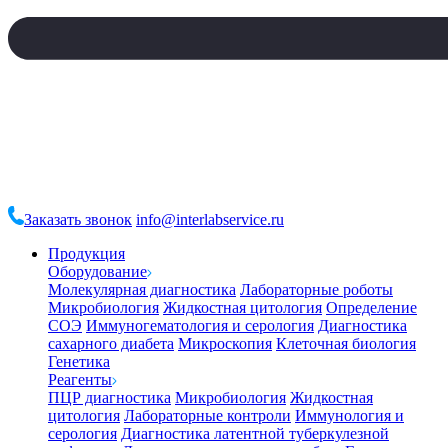
Заказать звонок
info@interlabservice.ru
Продукция
Оборудование
Молекулярная диагностика
Лабораторные роботы
Микробиология
Жидкостная цитология
Определение
СОЭ
Иммуногематология и серология
Диагностика
сахарного диабета
Микроскопия
Клеточная биология
Генетика
Реагенты
ПЦР диагностика
Микробиология
Жидкостная
цитология
Лабораторные контроли
Иммунология и
серология
Диагностика латентной туберкулезной