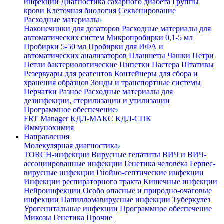
инфекции
Диагностика сахарного диабета
Группы
крови
Клеточная биология
Секвенирование
Расходные материалы
Наконечники для дозаторов
Расходные материалы для
автоматических систем
Микропробирки 0,1-5 мл
Пробирки 5-50 мл
Пробирки для ИФА и
автоматических анализаторов
Планшеты
Чашки Петри
Петли бактериологические
Пипетки Пастера
Штативы
Резервуары для реагентов
Контейнеры для сбора и
хранения образцов
Зонды и транспортные системы
Перчатки
Разное
Расходные материалы для
дезинфекции, стерилизации и утилизации
Программное обеспечение
FRT Manager
КДЛ-МАКС
КДЛ-СПК
Иммунохимия
Направления
Молекулярная диагностика
TORCH-инфекции
Вирусные гепатиты
ВИЧ и ВИЧ-
ассоциированные инфекции
Генетика человека
Герпес-
вирусные инфекции
Гнойно-септические инфекции
Инфекции респираторного тракта
Кишечные инфекции
Нейроинфекции
Особо опасные и природно-очаговые
инфекции
Папилломавирусные инфекции
Туберкулез
Урогенитальные инфекции
Программное обеспечение
Микозы
Генетика
Прочие