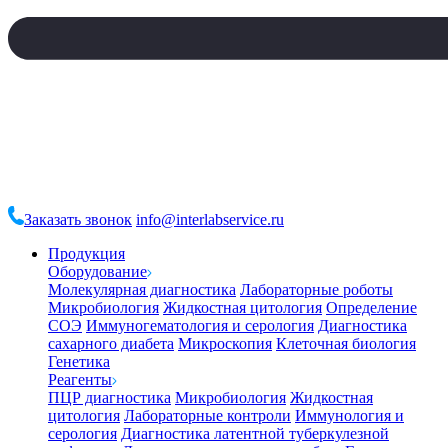
Заказать звонок
info@interlabservice.ru
Продукция
Оборудование
Молекулярная диагностика
Лабораторные роботы
Микробиология
Жидкостная цитология
Определение
СОЭ
Иммуногематология и серология
Диагностика
сахарного диабета
Микроскопия
Клеточная биология
Генетика
Реагенты
ПЦР диагностика
Микробиология
Жидкостная
цитология
Лабораторные контроли
Иммунология и
серология
Диагностика латентной туберкулезной