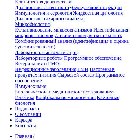
Клиническая диагностика
Диагностика латентной туберкулезной инфекции
Иммунология и серология
Жидкостная цитология
Диагностика сахарного диабета
Микробиология
Культивирование микроорганизмов
Идентификация
микроорганизмов
Антибиотикочувствительность
Комбинированный анализ (идентификация и оценка
чувствительности)
Лабораторная автоматизация
Лабораторные роботы
Программное обеспечение
Ветеринария и ГМО
Инфекционные заболевания
ГМИ
Патогены в
продуктах питания
Сырьевой состав
Программное
обеспечение
Иммунохимия
Биологические и медицинские исследования
Генетика
Конфокальная микроскопия
Клеточная
биология
Поддержка
О компании
Карьера
Контакты
Главная
/