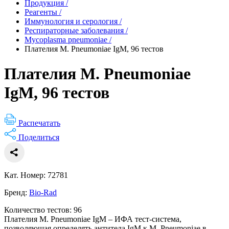
Продукция
/
Реагенты
/
Иммунология и серология
/
Респираторные заболевания
/
Mycoplasma pneumoniae
/
Плателия M. Pneumoniae IgM, 96 тестов
Плателия M. Pneumoniae
IgM, 96 тестов
Распечатать
Поделиться
Кат. Номер: 72781
Бренд:
Bio-Rad
Количество тестов: 96
Плателия M. Pneumoniae IgM – ИФА тест-система,
позволяющая определять антитела IgM к M. Pneumoniae в