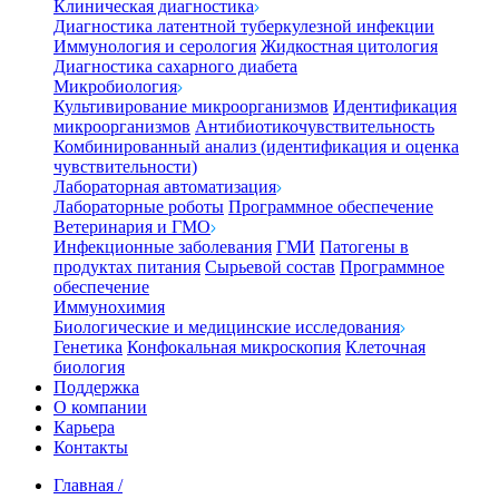
Клиническая диагностика
Диагностика латентной туберкулезной инфекции
Иммунология и серология
Жидкостная цитология
Диагностика сахарного диабета
Микробиология
Культивирование микроорганизмов
Идентификация
микроорганизмов
Антибиотикочувствительность
Комбинированный анализ (идентификация и оценка
чувствительности)
Лабораторная автоматизация
Лабораторные роботы
Программное обеспечение
Ветеринария и ГМО
Инфекционные заболевания
ГМИ
Патогены в
продуктах питания
Сырьевой состав
Программное
обеспечение
Иммунохимия
Биологические и медицинские исследования
Генетика
Конфокальная микроскопия
Клеточная
биология
Поддержка
О компании
Карьера
Контакты
Главная
/