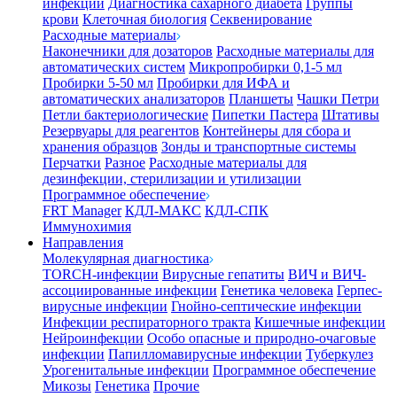
инфекции
Диагностика сахарного диабета
Группы
крови
Клеточная биология
Секвенирование
Расходные материалы
Наконечники для дозаторов
Расходные материалы для
автоматических систем
Микропробирки 0,1-5 мл
Пробирки 5-50 мл
Пробирки для ИФА и
автоматических анализаторов
Планшеты
Чашки Петри
Петли бактериологические
Пипетки Пастера
Штативы
Резервуары для реагентов
Контейнеры для сбора и
хранения образцов
Зонды и транспортные системы
Перчатки
Разное
Расходные материалы для
дезинфекции, стерилизации и утилизации
Программное обеспечение
FRT Manager
КДЛ-МАКС
КДЛ-СПК
Иммунохимия
Направления
Молекулярная диагностика
TORCH-инфекции
Вирусные гепатиты
ВИЧ и ВИЧ-
ассоциированные инфекции
Генетика человека
Герпес-
вирусные инфекции
Гнойно-септические инфекции
Инфекции респираторного тракта
Кишечные инфекции
Нейроинфекции
Особо опасные и природно-очаговые
инфекции
Папилломавирусные инфекции
Туберкулез
Урогенитальные инфекции
Программное обеспечение
Микозы
Генетика
Прочие