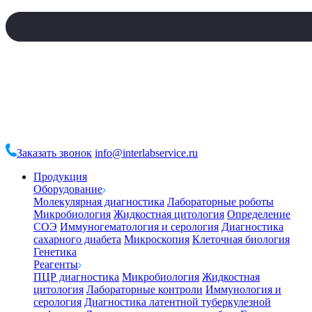
Заказать звонок
info@interlabservice.ru
Продукция
Оборудование
Молекулярная диагностика
Лабораторные роботы
Микробиология
Жидкостная цитология
Определение
СОЭ
Иммуногематология и серология
Диагностика
сахарного диабета
Микроскопия
Клеточная биология
Генетика
Реагенты
ПЦР диагностика
Микробиология
Жидкостная
цитология
Лабораторные контроли
Иммунология и
серология
Диагностика латентной туберкулезной