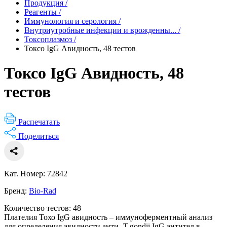
Продукция
/
Реагенты
/
Иммунология и серология
/
Внутриутробные инфекции и врожденны...
/
Токсоплазмоз
/
Токсо IgG Авидность, 48 тестов
Токсо IgG Авидность, 48
тестов
Распечатать
Поделиться
Кат. Номер: 72842
Бренд:
Bio-Rad
Количество тестов: 48
Плателия Тохо IgG авидность – иммуноферментный анализ
для определения авидности анти- T.gondii IgG антител в