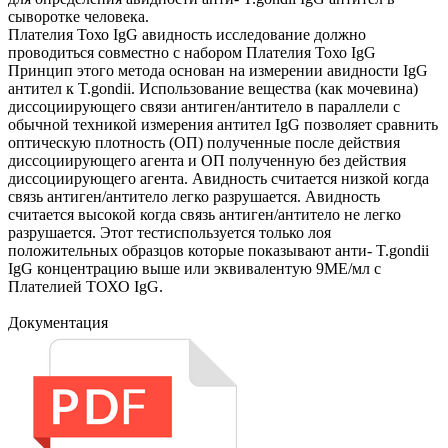
сыворотке человека.
Плателия Тохо IgG авидность исследование должно
проводиться совместно с набором Плателия Тохо IgG
Принцип этого метода основан на измерении авидности IgG
антител к T.gondii. Использование вещества (как мочевина)
диссоциирующего связи антиген/антитело в параллели с
обычной техникой измерения антител IgG позволяет сравнить
оптическую плотность (ОП) полученные после действия
диссоциирующего агента и ОП полученную без действия
диссоциирующего агента. Авидность считается низкой когда
связь антиген/антитело легко разрушается. Авидность
считается высокой когда связь антиген/антитело не легко
разрушается. Этот тестиспользуется только лоя
положительных образцов которые показывают анти- T.gondii
IgG концентрацию выше или эквивалентую 9МЕ/мл с
Плателией ТОХО IgG.
Документация