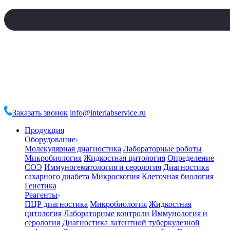
Заказать звонок
info@interlabservice.ru
Продукция
Оборудование
Молекулярная диагностика
Лабораторные роботы
Микробиология
Жидкостная цитология
Определение
СОЭ
Иммуногематология и серология
Диагностика
сахарного диабета
Микроскопия
Клеточная биология
Генетика
Реагенты
ПЦР диагностика
Микробиология
Жидкостная
цитология
Лабораторные контроли
Иммунология и
серология
Диагностика латентной туберкулезной