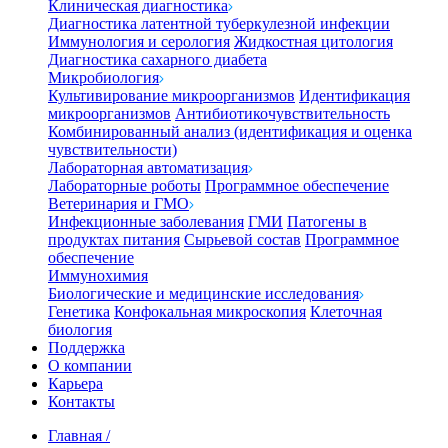
Клиническая диагностика
Диагностика латентной туберкулезной инфекции
Иммунология и серология
Жидкостная цитология
Диагностика сахарного диабета
Микробиология
Культивирование микроорганизмов
Идентификация
микроорганизмов
Антибиотикочувствительность
Комбинированный анализ (идентификация и оценка
чувствительности)
Лабораторная автоматизация
Лабораторные роботы
Программное обеспечение
Ветеринария и ГМО
Инфекционные заболевания
ГМИ
Патогены в
продуктах питания
Сырьевой состав
Программное
обеспечение
Иммунохимия
Биологические и медицинские исследования
Генетика
Конфокальная микроскопия
Клеточная
биология
Поддержка
О компании
Карьера
Контакты
Главная
/