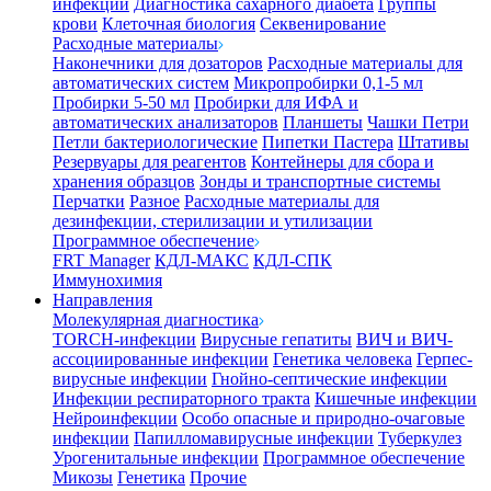
инфекции
Диагностика сахарного диабета
Группы
крови
Клеточная биология
Секвенирование
Расходные материалы
Наконечники для дозаторов
Расходные материалы для
автоматических систем
Микропробирки 0,1-5 мл
Пробирки 5-50 мл
Пробирки для ИФА и
автоматических анализаторов
Планшеты
Чашки Петри
Петли бактериологические
Пипетки Пастера
Штативы
Резервуары для реагентов
Контейнеры для сбора и
хранения образцов
Зонды и транспортные системы
Перчатки
Разное
Расходные материалы для
дезинфекции, стерилизации и утилизации
Программное обеспечение
FRT Manager
КДЛ-МАКС
КДЛ-СПК
Иммунохимия
Направления
Молекулярная диагностика
TORCH-инфекции
Вирусные гепатиты
ВИЧ и ВИЧ-
ассоциированные инфекции
Генетика человека
Герпес-
вирусные инфекции
Гнойно-септические инфекции
Инфекции респираторного тракта
Кишечные инфекции
Нейроинфекции
Особо опасные и природно-очаговые
инфекции
Папилломавирусные инфекции
Туберкулез
Урогенитальные инфекции
Программное обеспечение
Микозы
Генетика
Прочие