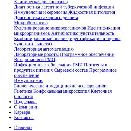
Клиническая диагностика
Диагностика латентной туберкулезной инфекции
Иммунология и серология
Жидкостная цитология
Диагностика сахарного диабета
Микробиология
Культивирование микроорганизмов
Идентификация
микроорганизмов
Антибиотикочувствительность
Комбинированный анализ (идентификация и оценка
чувствительности)
Лабораторная автоматизация
Лабораторные роботы
Программное обеспечение
Ветеринария и ГМО
Инфекционные заболевания
ГМИ
Патогены в
продуктах питания
Сырьевой состав
Программное
обеспечение
Иммунохимия
Биологические и медицинские исследования
Генетика
Конфокальная микроскопия
Клеточная
биология
Поддержка
О компании
Карьера
Контакты
Главная
/