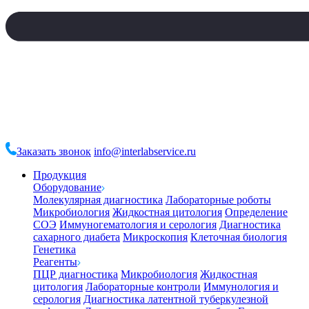
Заказать звонок
info@interlabservice.ru
Продукция
Оборудование
Молекулярная диагностика
Лабораторные роботы
Микробиология
Жидкостная цитология
Определение
СОЭ
Иммуногематология и серология
Диагностика
сахарного диабета
Микроскопия
Клеточная биология
Генетика
Реагенты
ПЦР диагностика
Микробиология
Жидкостная
цитология
Лабораторные контроли
Иммунология и
серология
Диагностика латентной туберкулезной