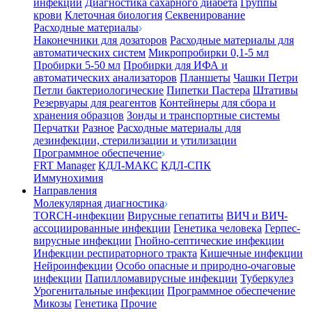
инфекции
Диагностика сахарного диабета
Группы
крови
Клеточная биология
Секвенирование
Расходные материалы
Наконечники для дозаторов
Расходные материалы для
автоматических систем
Микропробирки 0,1-5 мл
Пробирки 5-50 мл
Пробирки для ИФА и
автоматических анализаторов
Планшеты
Чашки Петри
Петли бактериологические
Пипетки Пастера
Штативы
Резервуары для реагентов
Контейнеры для сбора и
хранения образцов
Зонды и транспортные системы
Перчатки
Разное
Расходные материалы для
дезинфекции, стерилизации и утилизации
Программное обеспечение
FRT Manager
КДЛ-МАКС
КДЛ-СПК
Иммунохимия
Направления
Молекулярная диагностика
TORCH-инфекции
Вирусные гепатиты
ВИЧ и ВИЧ-
ассоциированные инфекции
Генетика человека
Герпес-
вирусные инфекции
Гнойно-септические инфекции
Инфекции респираторного тракта
Кишечные инфекции
Нейроинфекции
Особо опасные и природно-очаговые
инфекции
Папилломавирусные инфекции
Туберкулез
Урогенитальные инфекции
Программное обеспечение
Микозы
Генетика
Прочие