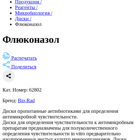
Продукция
/
Реагенты
/
Микробиология
/
Диски
/
Флюконазол
Флюконазол
Распечатать
Поделиться
Кат. Номер: 62802
Бренд:
Bio-Rad
Диски пропитанные антибиотиками для определения
антимикробной чувствительности.
Диски для определения чувствительности к антимикробным
препаратам предназначены для полуколичественного
определения чувствительности in vitro предварительно
изолированных чистых культур микроорганизмов. Диски