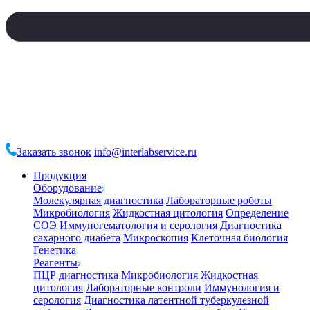
Заказать звонок
info@interlabservice.ru
Продукция
Оборудование
Молекулярная диагностика
Лабораторные роботы
Микробиология
Жидкостная цитология
Определение
СОЭ
Иммуногематология и серология
Диагностика
сахарного диабета
Микроскопия
Клеточная биология
Генетика
Реагенты
ПЦР диагностика
Микробиология
Жидкостная
цитология
Лабораторные контроли
Иммунология и
серология
Диагностика латентной туберкулезной