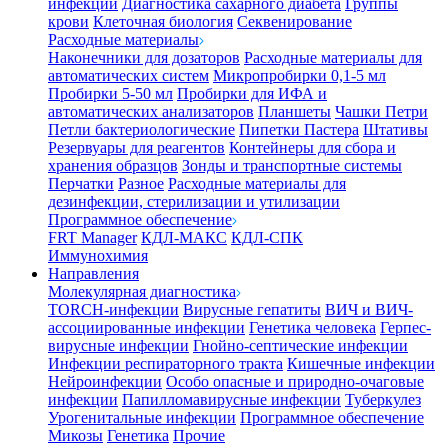
инфекции
Диагностика сахарного диабета
Группы
крови
Клеточная биология
Секвенирование
Расходные материалы
Наконечники для дозаторов
Расходные материалы для
автоматических систем
Микропробирки 0,1-5 мл
Пробирки 5-50 мл
Пробирки для ИФА и
автоматических анализаторов
Планшеты
Чашки Петри
Петли бактериологические
Пипетки Пастера
Штативы
Резервуары для реагентов
Контейнеры для сбора и
хранения образцов
Зонды и транспортные системы
Перчатки
Разное
Расходные материалы для
дезинфекции, стерилизации и утилизации
Программное обеспечение
FRT Manager
КДЛ-МАКС
КДЛ-СПК
Иммунохимия
Направления
Молекулярная диагностика
TORCH-инфекции
Вирусные гепатиты
ВИЧ и ВИЧ-
ассоциированные инфекции
Генетика человека
Герпес-
вирусные инфекции
Гнойно-септические инфекции
Инфекции респираторного тракта
Кишечные инфекции
Нейроинфекции
Особо опасные и природно-очаговые
инфекции
Папилломавирусные инфекции
Туберкулез
Урогенитальные инфекции
Программное обеспечение
Микозы
Генетика
Прочие