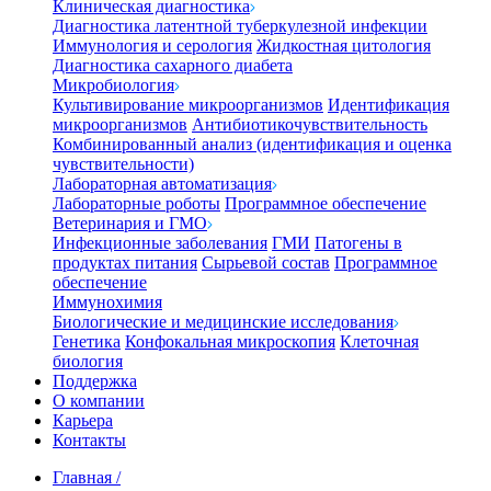
Клиническая диагностика
Диагностика латентной туберкулезной инфекции
Иммунология и серология
Жидкостная цитология
Диагностика сахарного диабета
Микробиология
Культивирование микроорганизмов
Идентификация
микроорганизмов
Антибиотикочувствительность
Комбинированный анализ (идентификация и оценка
чувствительности)
Лабораторная автоматизация
Лабораторные роботы
Программное обеспечение
Ветеринария и ГМО
Инфекционные заболевания
ГМИ
Патогены в
продуктах питания
Сырьевой состав
Программное
обеспечение
Иммунохимия
Биологические и медицинские исследования
Генетика
Конфокальная микроскопия
Клеточная
биология
Поддержка
О компании
Карьера
Контакты
Главная
/