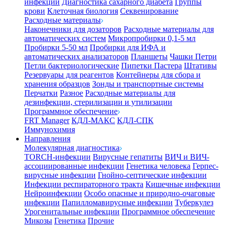
инфекции
Диагностика сахарного диабета
Группы
крови
Клеточная биология
Секвенирование
Расходные материалы
Наконечники для дозаторов
Расходные материалы для
автоматических систем
Микропробирки 0,1-5 мл
Пробирки 5-50 мл
Пробирки для ИФА и
автоматических анализаторов
Планшеты
Чашки Петри
Петли бактериологические
Пипетки Пастера
Штативы
Резервуары для реагентов
Контейнеры для сбора и
хранения образцов
Зонды и транспортные системы
Перчатки
Разное
Расходные материалы для
дезинфекции, стерилизации и утилизации
Программное обеспечение
FRT Manager
КДЛ-МАКС
КДЛ-СПК
Иммунохимия
Направления
Молекулярная диагностика
TORCH-инфекции
Вирусные гепатиты
ВИЧ и ВИЧ-
ассоциированные инфекции
Генетика человека
Герпес-
вирусные инфекции
Гнойно-септические инфекции
Инфекции респираторного тракта
Кишечные инфекции
Нейроинфекции
Особо опасные и природно-очаговые
инфекции
Папилломавирусные инфекции
Туберкулез
Урогенитальные инфекции
Программное обеспечение
Микозы
Генетика
Прочие