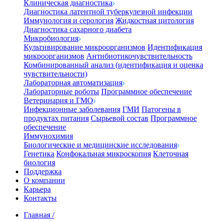
Клиническая диагностика
Диагностика латентной туберкулезной инфекции
Иммунология и серология
Жидкостная цитология
Диагностика сахарного диабета
Микробиология
Культивирование микроорганизмов
Идентификация
микроорганизмов
Антибиотикочувствительность
Комбинированный анализ (идентификация и оценка
чувствительности)
Лабораторная автоматизация
Лабораторные роботы
Программное обеспечение
Ветеринария и ГМО
Инфекционные заболевания
ГМИ
Патогены в
продуктах питания
Сырьевой состав
Программное
обеспечение
Иммунохимия
Биологические и медицинские исследования
Генетика
Конфокальная микроскопия
Клеточная
биология
Поддержка
О компании
Карьера
Контакты
Главная
/