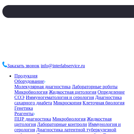
Заказать звонок
info@interlabservice.ru
Продукция
Оборудование
Молекулярная диагностика
Лабораторные роботы
Микробиология
Жидкостная цитология
Определение
СОЭ
Иммуногематология и серология
Диагностика
сахарного диабета
Микроскопия
Клеточная биология
Генетика
Реагенты
ПЦР диагностика
Микробиология
Жидкостная
цитология
Лабораторные контроли
Иммунология и
серология
Диагностика латентной туберкулезной