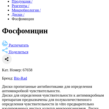
Продукция
/
Реагенты
/
Микробиология
/
Диски
/
Фосфомицин
Фосфомицин
Распечатать
Поделиться
Кат. Номер: 67658
Бренд:
Bio-Rad
Диски пропитанные антибиотиками для определения
антимикробной чувствительности.
Диски для определения чувствительности к антимикробным
препаратам предназначены для полуколичественного
определения чувствительности in vitro предварительно
изолированных чистых культур микроорганизмов. Диски