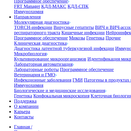
Программное обеспечение
FRT Manager
КДЛ-МАКС
КДЛ-СПК
Иммунохимия
Направления
Молекулярная диагностика
TORCH-инфекции
Вирусные гепатиты
ВИЧ и ВИЧ-ассо
респираторного тракта
Кишечные инфекции
Нейроинфе
Программное обеспечение
Микозы
Генетика
Прочие
Клиническая диагностика
Диагностика латентной туберкулезной инфекции
Иммуно
Микробиология
Культивирование микроорганизмов
Идентификация микр
Лабораторная автоматизация
Лабораторные роботы
Программное обеспечение
Ветеринария и ГМО
Инфекционные заболевания
ГМИ
Патогены в продуктах
Иммунохимия
Биологические и медицинские исследования
Генетика
Конфокальная микроскопия
Клеточная биологи
Поддержка
О компании
Карьера
Контакты
Главная
/