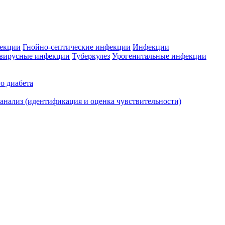
фекции
Гнойно-септические инфекции
Инфекции
вирусные инфекции
Туберкулез
Урогенитальные инфекции
о диабета
нализ (идентификация и оценка чувствительности)