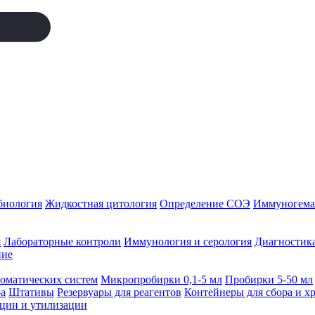
биология
Жидкостная цитология
Определение СОЭ
Иммуногемат
я
Лабораторные контроли
Иммунология и серология
Диагностика
ние
томатических систем
Микропробирки 0,1-5 мл
Пробирки 5-50 мл
а
Штативы
Резервуары для реагентов
Контейнеры для сбора и х
ации и утилизации