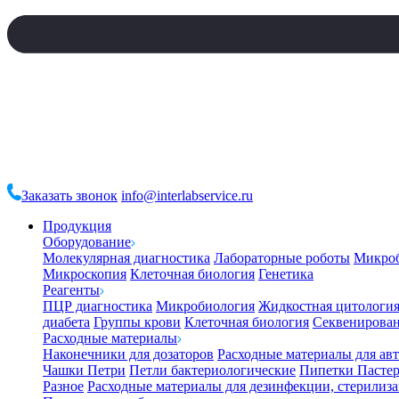
Заказать звонок
info@interlabservice.ru
Продукция
Оборудование
Молекулярная диагностика
Лабораторные роботы
Микро
Микроскопия
Клеточная биология
Генетика
Реагенты
ПЦР диагностика
Микробиология
Жидкостная цитологи
диабета
Группы крови
Клеточная биология
Секвенирова
Расходные материалы
Наконечники для дозаторов
Расходные материалы для ав
Чашки Петри
Петли бактериологические
Пипетки Пастер
Разное
Расходные материалы для дезинфекции, стерилиз