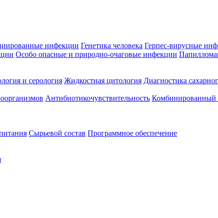
циированные инфекции
Генетика человека
Герпес-вирусные ин
кции
Особо опасные и природно-очаговые инфекции
Папиллома
логия и серология
Жидкостная цитология
Диагностика сахарног
оорганизмов
Антибиотикочувствительность
Комбинированный а
 питания
Сырьевой состав
Программное обеспечение
я