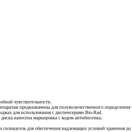
обной чувствительности.
паратам предназначены для полуколичественного определения ч
иджах для использования с диспенсерами Bio-Rad.
х диска нанесена маркировка с кодом антибиотика.
силикагель для обеспечения надлежащих условий хранения до и