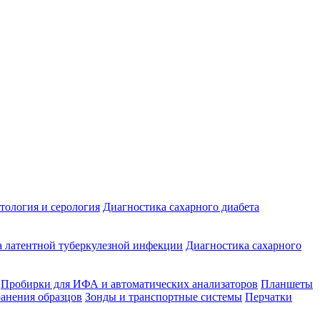
ология и серология
Диагностика сахарного диабета
 латентной туберкулезной инфекции
Диагностика сахарного
Пробирки для ИФА и автоматических анализаторов
Планшеты
ранения образцов
Зонды и транспортные системы
Перчатки