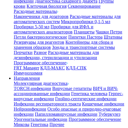
инфекции
Диагностика сахарного диабета
Группы
крови
Клеточная биология
Секвенирование
Расходные материалы
Наконечники для дозаторов
Расходные материалы для
автоматических систем
Микропробирки 0,1-5 мл
Пробирки 5-50 мл
Пробирки для ИФА и
автоматических анализаторов
Планшеты
Чашки Петри
Петли бактериологические
Пипетки Пастера
Штативы
Резервуары для реагентов
Контейнеры для сбора и
хранения образцов
Зонды и транспортные системы
Перчатки
Разное
Расходные материалы для
дезинфекции, стерилизации и утилизации
Программное обеспечение
FRT Manager
КДЛ-МАКС
КДЛ-СПК
Иммунохимия
Направления
Молекулярная диагностика
TORCH-инфекции
Вирусные гепатиты
ВИЧ и ВИЧ-
ассоциированные инфекции
Генетика человека
Герпес-
вирусные инфекции
Гнойно-септические инфекции
Инфекции респираторного тракта
Кишечные инфекции
Нейроинфекции
Особо опасные и природно-очаговые
инфекции
Папилломавирусные инфекции
Туберкулез
Урогенитальные инфекции
Программное обеспечение
Микозы
Генетика
Прочие