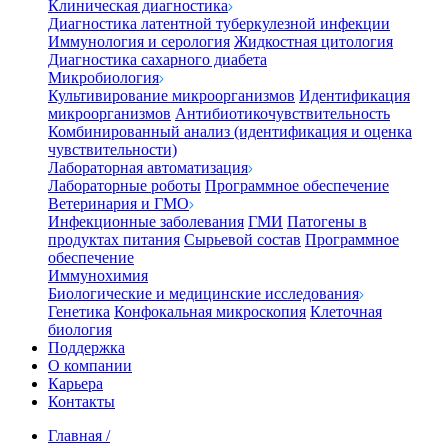
Клиническая диагностика
Диагностика латентной туберкулезной инфекции
Иммунология и серология
Жидкостная цитология
Диагностика сахарного диабета
Микробиология
Культивирование микроорганизмов
Идентификация
микроорганизмов
Антибиотикочувствительность
Комбинированный анализ (идентификация и оценка
чувствительности)
Лабораторная автоматизация
Лабораторные роботы
Программное обеспечение
Ветеринария и ГМО
Инфекционные заболевания
ГМИ
Патогены в
продуктах питания
Сырьевой состав
Программное
обеспечение
Иммунохимия
Биологические и медицинские исследования
Генетика
Конфокальная микроскопия
Клеточная
биология
Поддержка
О компании
Карьера
Контакты
Главная
/