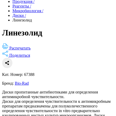
Продукция
/
Реагенты
/
Микробиология
/
Диски
/
Линезолид
Линезолид
Распечатать
Поделиться
Кат. Номер: 67388
Бренд:
Bio-Rad
Диски пропитанные антибиотиками для определения
антимикробной чувствительности.
Диски для определения чувствительности к антимикробным
препаратам предназначены для полуколичественного
определения чувствительности in vitro предварительно
изолированных чистых культур микроорганизмов. Диски