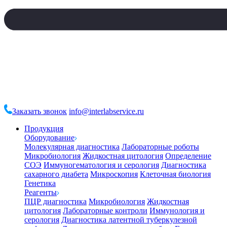
Заказать звонок
info@interlabservice.ru
Продукция
Оборудование
Молекулярная диагностика
Лабораторные роботы
Микробиология
Жидкостная цитология
Определение
СОЭ
Иммуногематология и серология
Диагностика
сахарного диабета
Микроскопия
Клеточная биология
Генетика
Реагенты
ПЦР диагностика
Микробиология
Жидкостная
цитология
Лабораторные контроли
Иммунология и
серология
Диагностика латентной туберкулезной