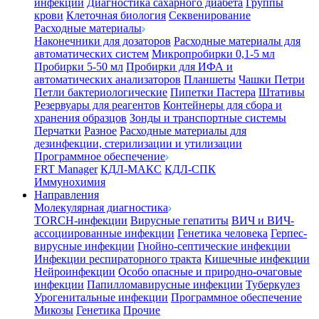
инфекции
Диагностика сахарного диабета
Группы
крови
Клеточная биология
Секвенирование
Расходные материалы
Наконечники для дозаторов
Расходные материалы для
автоматических систем
Микропробирки 0,1-5 мл
Пробирки 5-50 мл
Пробирки для ИФА и
автоматических анализаторов
Планшеты
Чашки Петри
Петли бактериологические
Пипетки Пастера
Штативы
Резервуары для реагентов
Контейнеры для сбора и
хранения образцов
Зонды и транспортные системы
Перчатки
Разное
Расходные материалы для
дезинфекции, стерилизации и утилизации
Программное обеспечение
FRT Manager
КДЛ-МАКС
КДЛ-СПК
Иммунохимия
Направления
Молекулярная диагностика
TORCH-инфекции
Вирусные гепатиты
ВИЧ и ВИЧ-
ассоциированные инфекции
Генетика человека
Герпес-
вирусные инфекции
Гнойно-септические инфекции
Инфекции респираторного тракта
Кишечные инфекции
Нейроинфекции
Особо опасные и природно-очаговые
инфекции
Папилломавирусные инфекции
Туберкулез
Урогенитальные инфекции
Программное обеспечение
Микозы
Генетика
Прочие