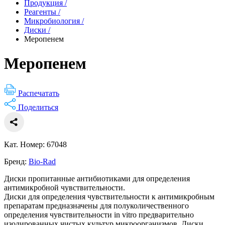
Продукция
/
Реагенты
/
Микробиология
/
Диски
/
Меропенем
Меропенем
Распечатать
Поделиться
Кат. Номер: 67048
Бренд:
Bio-Rad
Диски пропитанные антибиотиками для определения
антимикробной чувствительности.
Диски для определения чувствительности к антимикробным
препаратам предназначены для полуколичественного
определения чувствительности in vitro предварительно
изолированных чистых культур микроорганизмов. Диски