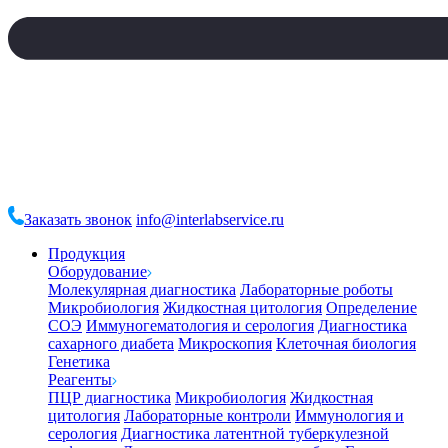
Заказать звонок
info@interlabservice.ru
Продукция
Оборудование
Молекулярная диагностика
Лабораторные роботы
Микробиология
Жидкостная цитология
Определение
СОЭ
Иммуногематология и серология
Диагностика
сахарного диабета
Микроскопия
Клеточная биология
Генетика
Реагенты
ПЦР диагностика
Микробиология
Жидкостная
цитология
Лабораторные контроли
Иммунология и
серология
Диагностика латентной туберкулезной