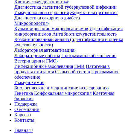
Клиническая диагностика
Диагностика латентной туберкулезной инфекции
Иммунология и серология
Жидкостная цитология
Диагностика сахарного диабета
Микробиология
Культивирование микроорганизмов
Идентификация
микроорганизмов
Антибиотикочувствительность
Комбинированный анализ (идентификация и оценка
чувствительности)
Лабораторная автоматизация
Лабораторные роботы
Программное обеспечение
Ветеринария и ГМО
Инфекционные заболевания
ГМИ
Патогены в
продуктах питания
Сырьевой состав
Программное
обеспечение
Иммунохимия
Биологические и медицинские исследования
Генетика
Конфокальная микроскопия
Клеточная
биология
Поддержка
О компании
Карьера
Контакты
Главная
/