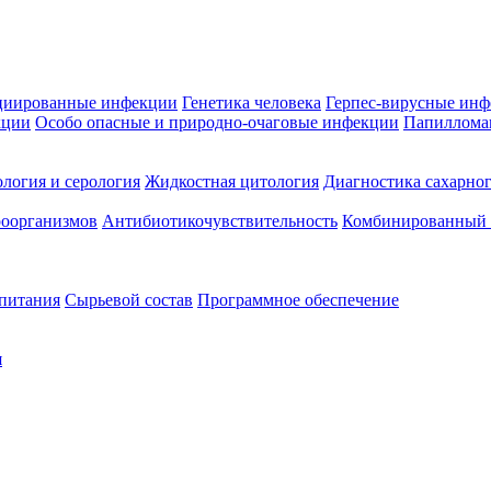
циированные инфекции
Генетика человека
Герпес-вирусные ин
кции
Особо опасные и природно-очаговые инфекции
Папиллома
логия и серология
Жидкостная цитология
Диагностика сахарног
оорганизмов
Антибиотикочувствительность
Комбинированный а
 питания
Сырьевой состав
Программное обеспечение
я