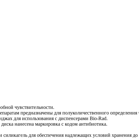
обной чувствительности.
паратам предназначены для полуколичественного определения ч
иджах для использования с диспенсерами Bio-Rad.
х диска нанесена маркировка с кодом антибиотика.
силикагель для обеспечения надлежащих условий хранения до и