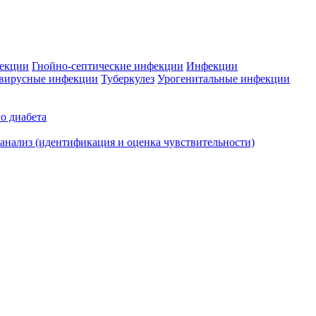
фекции
Гнойно-септические инфекции
Инфекции
вирусные инфекции
Туберкулез
Урогенитальные инфекции
о диабета
нализ (идентификация и оценка чувствительности)