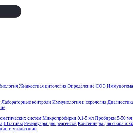
биология
Жидкостная цитология
Определение СОЭ
Иммуногемат
я
Лабораторные контроли
Иммунология и серология
Диагностика
ние
томатических систем
Микропробирки 0,1-5 мл
Пробирки 5-50 мл
а
Штативы
Резервуары для реагентов
Контейнеры для сбора и х
ации и утилизации