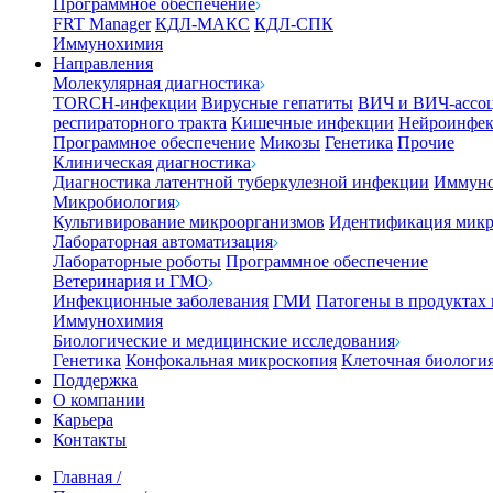
Программное обеспечение
FRT Manager
КДЛ-МАКС
КДЛ-СПК
Иммунохимия
Направления
Молекулярная диагностика
TORCH-инфекции
Вирусные гепатиты
ВИЧ и ВИЧ-ассо
респираторного тракта
Кишечные инфекции
Нейроинфе
Программное обеспечение
Микозы
Генетика
Прочие
Клиническая диагностика
Диагностика латентной туберкулезной инфекции
Иммуно
Микробиология
Культивирование микроорганизмов
Идентификация микр
Лабораторная автоматизация
Лабораторные роботы
Программное обеспечение
Ветеринария и ГМО
Инфекционные заболевания
ГМИ
Патогены в продуктах
Иммунохимия
Биологические и медицинские исследования
Генетика
Конфокальная микроскопия
Клеточная биологи
Поддержка
О компании
Карьера
Контакты
Главная
/