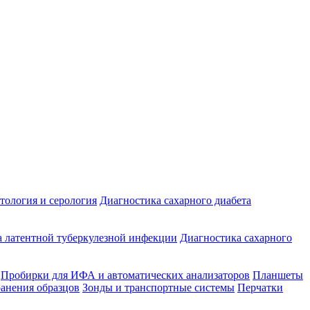
ология и серология
Диагностика сахарного диабета
 латентной туберкулезной инфекции
Диагностика сахарного
Пробирки для ИФА и автоматических анализаторов
Планшеты
ранения образцов
Зонды и транспортные системы
Перчатки