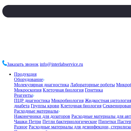
Заказать звонок
info@interlabservice.ru
Продукция
Оборудование
Молекулярная диагностика
Лабораторные роботы
Микро
Микроскопия
Клеточная биология
Генетика
Реагенты
ПЦР диагностика
Микробиология
Жидкостная цитологи
диабета
Группы крови
Клеточная биология
Секвенирова
Расходные материалы
Наконечники для дозаторов
Расходные материалы для ав
Чашки Петри
Петли бактериологические
Пипетки Пастер
Разное
Расходные материалы для дезинфекции, стерилиз