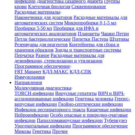
инфекции
Диагностика сахарного диабета
Группы
крови
Клеточная биология
Секвенирование
Расходные материалы
Наконечники для дозаторов
Расходные материалы для
автоматических систем
Микропробирки 0,1-5 мл
Пробирки 5-50 мл
Пробирки для ИФА и
автоматических анализаторов
Планшеты
Чашки Петри
Петли бактериологические
Пипетки Пастера
Штативы
Резервуары для реагентов
Контейнеры для сбора и
хранения образцов
Зонды и транспортные системы
Перчатки
Разное
Расходные материалы для
дезинфекции, стерилизации и утилизации
Программное обеспечение
FRT Manager
КДЛ-МАКС
КДЛ-СПК
Иммунохимия
Направления
Молекулярная диагностика
TORCH-инфекции
Вирусные гепатиты
ВИЧ и ВИЧ-
ассоциированные инфекции
Генетика человека
Герпес-
вирусные инфекции
Гнойно-септические инфекции
Инфекции респираторного тракта
Кишечные инфекции
Нейроинфекции
Особо опасные и природно-очаговые
инфекции
Папилломавирусные инфекции
Туберкулез
Урогенитальные инфекции
Программное обеспечение
Микозы
Генетика
Прочие