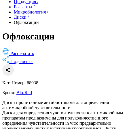
Продукция
/
Реагенты
/
Микробиология
/
Диски
/
Офлоксацин
Офлоксацин
Распечатать
Поделиться
Кат. Номер: 68938
Бренд:
Bio-Rad
Диски пропитанные антибиотиками для определения
антимикробной чувствительности.
Диски для определения чувствительности к антимикробным
препаратам предназначены для полуколичественного
определения чувствительности in vitro предварительно
изолированных чистых культур микроорганизмов. Диски