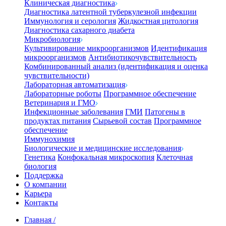
Клиническая диагностика
Диагностика латентной туберкулезной инфекции
Иммунология и серология
Жидкостная цитология
Диагностика сахарного диабета
Микробиология
Культивирование микроорганизмов
Идентификация
микроорганизмов
Антибиотикочувствительность
Комбинированный анализ (идентификация и оценка
чувствительности)
Лабораторная автоматизация
Лабораторные роботы
Программное обеспечение
Ветеринария и ГМО
Инфекционные заболевания
ГМИ
Патогены в
продуктах питания
Сырьевой состав
Программное
обеспечение
Иммунохимия
Биологические и медицинские исследования
Генетика
Конфокальная микроскопия
Клеточная
биология
Поддержка
О компании
Карьера
Контакты
Главная
/