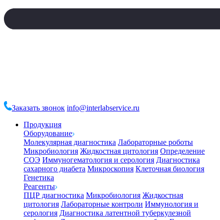
Заказать звонок
info@interlabservice.ru
Продукция
Оборудование
Молекулярная диагностика
Лабораторные роботы
Микробиология
Жидкостная цитология
Определение
СОЭ
Иммуногематология и серология
Диагностика
сахарного диабета
Микроскопия
Клеточная биология
Генетика
Реагенты
ПЦР диагностика
Микробиология
Жидкостная
цитология
Лабораторные контроли
Иммунология и
серология
Диагностика латентной туберкулезной