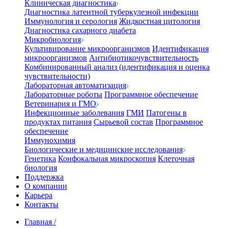
Клиническая диагностика
Диагностика латентной туберкулезной инфекции
Иммунология и серология
Жидкостная цитология
Диагностика сахарного диабета
Микробиология
Культивирование микроорганизмов
Идентификация
микроорганизмов
Антибиотикочувствительность
Комбинированный анализ (идентификация и оценка
чувствительности)
Лабораторная автоматизация
Лабораторные роботы
Программное обеспечение
Ветеринария и ГМО
Инфекционные заболевания
ГМИ
Патогены в
продуктах питания
Сырьевой состав
Программное
обеспечение
Иммунохимия
Биологические и медицинские исследования
Генетика
Конфокальная микроскопия
Клеточная
биология
Поддержка
О компании
Карьера
Контакты
Главная
/