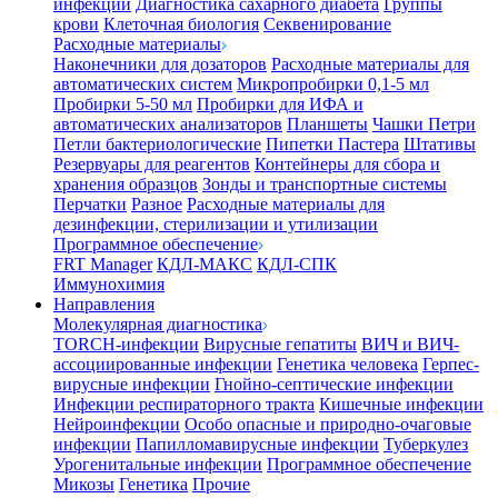
инфекции
Диагностика сахарного диабета
Группы
крови
Клеточная биология
Секвенирование
Расходные материалы
Наконечники для дозаторов
Расходные материалы для
автоматических систем
Микропробирки 0,1-5 мл
Пробирки 5-50 мл
Пробирки для ИФА и
автоматических анализаторов
Планшеты
Чашки Петри
Петли бактериологические
Пипетки Пастера
Штативы
Резервуары для реагентов
Контейнеры для сбора и
хранения образцов
Зонды и транспортные системы
Перчатки
Разное
Расходные материалы для
дезинфекции, стерилизации и утилизации
Программное обеспечение
FRT Manager
КДЛ-МАКС
КДЛ-СПК
Иммунохимия
Направления
Молекулярная диагностика
TORCH-инфекции
Вирусные гепатиты
ВИЧ и ВИЧ-
ассоциированные инфекции
Генетика человека
Герпес-
вирусные инфекции
Гнойно-септические инфекции
Инфекции респираторного тракта
Кишечные инфекции
Нейроинфекции
Особо опасные и природно-очаговые
инфекции
Папилломавирусные инфекции
Туберкулез
Урогенитальные инфекции
Программное обеспечение
Микозы
Генетика
Прочие