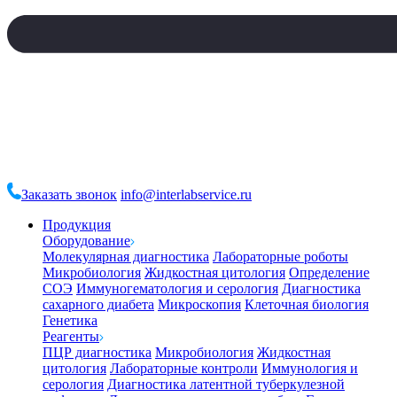
Заказать звонок
info@interlabservice.ru
Продукция
Оборудование
Молекулярная диагностика
Лабораторные роботы
Микробиология
Жидкостная цитология
Определение
СОЭ
Иммуногематология и серология
Диагностика
сахарного диабета
Микроскопия
Клеточная биология
Генетика
Реагенты
ПЦР диагностика
Микробиология
Жидкостная
цитология
Лабораторные контроли
Иммунология и
серология
Диагностика латентной туберкулезной