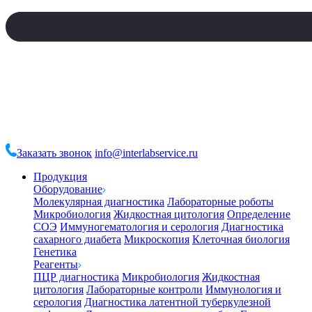
Заказать звонок
info@interlabservice.ru
Продукция
Оборудование
Молекулярная диагностика
Лабораторные роботы
Микробиология
Жидкостная цитология
Определение
СОЭ
Иммуногематология и серология
Диагностика
сахарного диабета
Микроскопия
Клеточная биология
Генетика
Реагенты
ПЦР диагностика
Микробиология
Жидкостная
цитология
Лабораторные контроли
Иммунология и
серология
Диагностика латентной туберкулезной