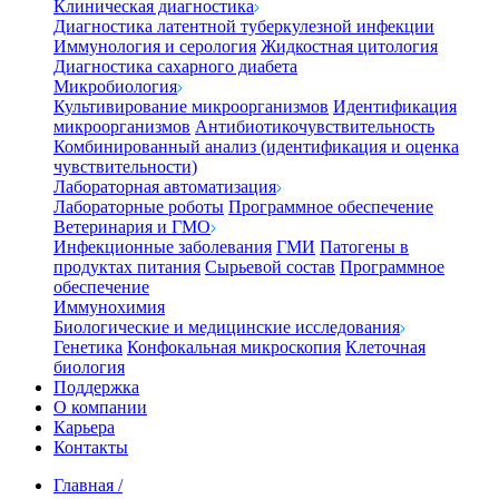
Клиническая диагностика
Диагностика латентной туберкулезной инфекции
Иммунология и серология
Жидкостная цитология
Диагностика сахарного диабета
Микробиология
Культивирование микроорганизмов
Идентификация
микроорганизмов
Антибиотикочувствительность
Комбинированный анализ (идентификация и оценка
чувствительности)
Лабораторная автоматизация
Лабораторные роботы
Программное обеспечение
Ветеринария и ГМО
Инфекционные заболевания
ГМИ
Патогены в
продуктах питания
Сырьевой состав
Программное
обеспечение
Иммунохимия
Биологические и медицинские исследования
Генетика
Конфокальная микроскопия
Клеточная
биология
Поддержка
О компании
Карьера
Контакты
Главная
/