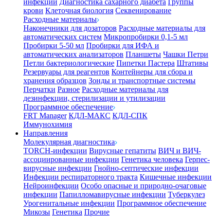
инфекции
Диагностика сахарного диабета
Группы
крови
Клеточная биология
Секвенирование
Расходные материалы
Наконечники для дозаторов
Расходные материалы для
автоматических систем
Микропробирки 0,1-5 мл
Пробирки 5-50 мл
Пробирки для ИФА и
автоматических анализаторов
Планшеты
Чашки Петри
Петли бактериологические
Пипетки Пастера
Штативы
Резервуары для реагентов
Контейнеры для сбора и
хранения образцов
Зонды и транспортные системы
Перчатки
Разное
Расходные материалы для
дезинфекции, стерилизации и утилизации
Программное обеспечение
FRT Manager
КДЛ-МАКС
КДЛ-СПК
Иммунохимия
Направления
Молекулярная диагностика
TORCH-инфекции
Вирусные гепатиты
ВИЧ и ВИЧ-
ассоциированные инфекции
Генетика человека
Герпес-
вирусные инфекции
Гнойно-септические инфекции
Инфекции респираторного тракта
Кишечные инфекции
Нейроинфекции
Особо опасные и природно-очаговые
инфекции
Папилломавирусные инфекции
Туберкулез
Урогенитальные инфекции
Программное обеспечение
Микозы
Генетика
Прочие