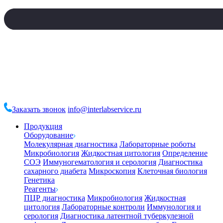
Заказать звонок
info@interlabservice.ru
Продукция
Оборудование
Молекулярная диагностика
Лабораторные роботы
Микробиология
Жидкостная цитология
Определение
СОЭ
Иммуногематология и серология
Диагностика
сахарного диабета
Микроскопия
Клеточная биология
Генетика
Реагенты
ПЦР диагностика
Микробиология
Жидкостная
цитология
Лабораторные контроли
Иммунология и
серология
Диагностика латентной туберкулезной