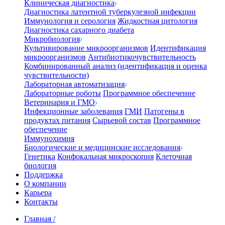
Клиническая диагностика
Диагностика латентной туберкулезной инфекции
Иммунология и серология
Жидкостная цитология
Диагностика сахарного диабета
Микробиология
Культивирование микроорганизмов
Идентификация
микроорганизмов
Антибиотикочувствительность
Комбинированный анализ (идентификация и оценка
чувствительности)
Лабораторная автоматизация
Лабораторные роботы
Программное обеспечение
Ветеринария и ГМО
Инфекционные заболевания
ГМИ
Патогены в
продуктах питания
Сырьевой состав
Программное
обеспечение
Иммунохимия
Биологические и медицинские исследования
Генетика
Конфокальная микроскопия
Клеточная
биология
Поддержка
О компании
Карьера
Контакты
Главная
/