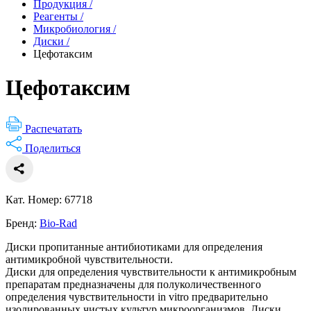
Продукция
/
Реагенты
/
Микробиология
/
Диски
/
Цефотаксим
Цефотаксим
Распечатать
Поделиться
Кат. Номер: 67718
Бренд:
Bio-Rad
Диски пропитанные антибиотиками для определения
антимикробной чувствительности.
Диски для определения чувствительности к антимикробным
препаратам предназначены для полуколичественного
определения чувствительности in vitro предварительно
изолированных чистых культур микроорганизмов. Диски