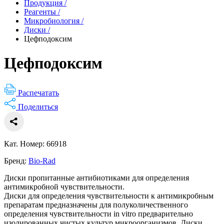
Продукция
/
Реагенты
/
Микробиология
/
Диски
/
Цефподоксим
Цефподоксим
Распечатать
Поделиться
Кат. Номер: 66918
Бренд:
Bio-Rad
Диски пропитанные антибиотиками для определения
антимикробной чувствительности.
Диски для определения чувствительности к антимикробным
препаратам предназначены для полуколичественного
определения чувствительности in vitro предварительно
изолированных чистых культур микроорганизмов. Диски