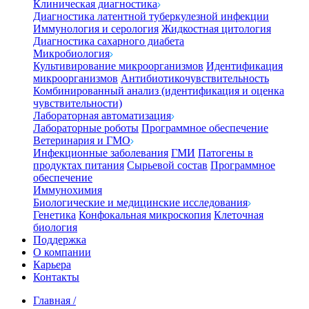
Клиническая диагностика
Диагностика латентной туберкулезной инфекции
Иммунология и серология
Жидкостная цитология
Диагностика сахарного диабета
Микробиология
Культивирование микроорганизмов
Идентификация
микроорганизмов
Антибиотикочувствительность
Комбинированный анализ (идентификация и оценка
чувствительности)
Лабораторная автоматизация
Лабораторные роботы
Программное обеспечение
Ветеринария и ГМО
Инфекционные заболевания
ГМИ
Патогены в
продуктах питания
Сырьевой состав
Программное
обеспечение
Иммунохимия
Биологические и медицинские исследования
Генетика
Конфокальная микроскопия
Клеточная
биология
Поддержка
О компании
Карьера
Контакты
Главная
/