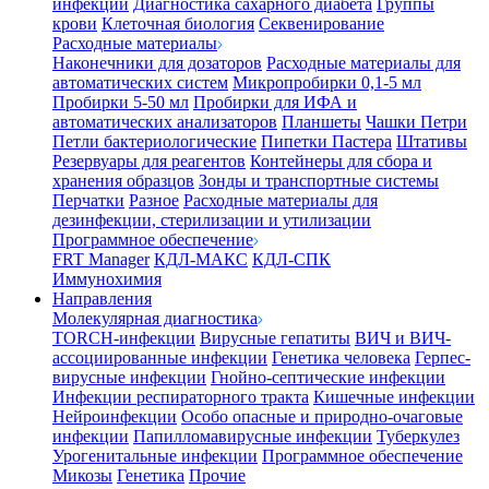
инфекции
Диагностика сахарного диабета
Группы
крови
Клеточная биология
Секвенирование
Расходные материалы
Наконечники для дозаторов
Расходные материалы для
автоматических систем
Микропробирки 0,1-5 мл
Пробирки 5-50 мл
Пробирки для ИФА и
автоматических анализаторов
Планшеты
Чашки Петри
Петли бактериологические
Пипетки Пастера
Штативы
Резервуары для реагентов
Контейнеры для сбора и
хранения образцов
Зонды и транспортные системы
Перчатки
Разное
Расходные материалы для
дезинфекции, стерилизации и утилизации
Программное обеспечение
FRT Manager
КДЛ-МАКС
КДЛ-СПК
Иммунохимия
Направления
Молекулярная диагностика
TORCH-инфекции
Вирусные гепатиты
ВИЧ и ВИЧ-
ассоциированные инфекции
Генетика человека
Герпес-
вирусные инфекции
Гнойно-септические инфекции
Инфекции респираторного тракта
Кишечные инфекции
Нейроинфекции
Особо опасные и природно-очаговые
инфекции
Папилломавирусные инфекции
Туберкулез
Урогенитальные инфекции
Программное обеспечение
Микозы
Генетика
Прочие