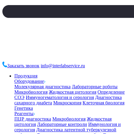
Заказать звонок
info@interlabservice.ru
Продукция
Оборудование
Молекулярная диагностика
Лабораторные роботы
Микробиология
Жидкостная цитология
Определение
СОЭ
Иммуногематология и серология
Диагностика
сахарного диабета
Микроскопия
Клеточная биология
Генетика
Реагенты
ПЦР диагностика
Микробиология
Жидкостная
цитология
Лабораторные контроли
Иммунология и
серология
Диагностика латентной туберкулезной