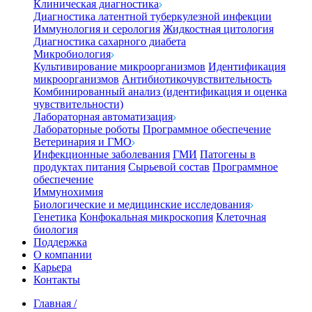
Клиническая диагностика
Диагностика латентной туберкулезной инфекции
Иммунология и серология
Жидкостная цитология
Диагностика сахарного диабета
Микробиология
Культивирование микроорганизмов
Идентификация
микроорганизмов
Антибиотикочувствительность
Комбинированный анализ (идентификация и оценка
чувствительности)
Лабораторная автоматизация
Лабораторные роботы
Программное обеспечение
Ветеринария и ГМО
Инфекционные заболевания
ГМИ
Патогены в
продуктах питания
Сырьевой состав
Программное
обеспечение
Иммунохимия
Биологические и медицинские исследования
Генетика
Конфокальная микроскопия
Клеточная
биология
Поддержка
О компании
Карьера
Контакты
Главная
/