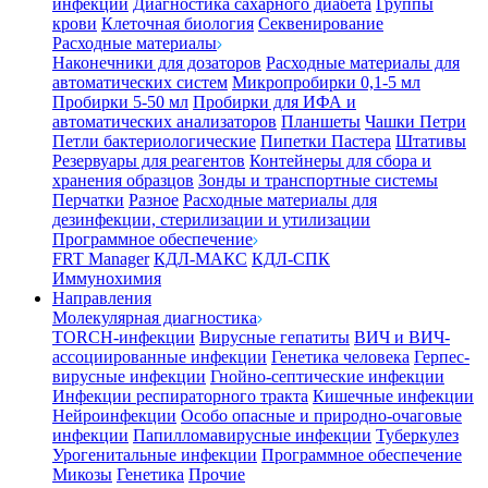
инфекции
Диагностика сахарного диабета
Группы
крови
Клеточная биология
Секвенирование
Расходные материалы
Наконечники для дозаторов
Расходные материалы для
автоматических систем
Микропробирки 0,1-5 мл
Пробирки 5-50 мл
Пробирки для ИФА и
автоматических анализаторов
Планшеты
Чашки Петри
Петли бактериологические
Пипетки Пастера
Штативы
Резервуары для реагентов
Контейнеры для сбора и
хранения образцов
Зонды и транспортные системы
Перчатки
Разное
Расходные материалы для
дезинфекции, стерилизации и утилизации
Программное обеспечение
FRT Manager
КДЛ-МАКС
КДЛ-СПК
Иммунохимия
Направления
Молекулярная диагностика
TORCH-инфекции
Вирусные гепатиты
ВИЧ и ВИЧ-
ассоциированные инфекции
Генетика человека
Герпес-
вирусные инфекции
Гнойно-септические инфекции
Инфекции респираторного тракта
Кишечные инфекции
Нейроинфекции
Особо опасные и природно-очаговые
инфекции
Папилломавирусные инфекции
Туберкулез
Урогенитальные инфекции
Программное обеспечение
Микозы
Генетика
Прочие