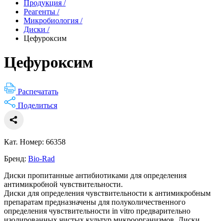
Продукция
/
Реагенты
/
Микробиология
/
Диски
/
Цефуроксим
Цефуроксим
Распечатать
Поделиться
Кат. Номер: 66358
Бренд:
Bio-Rad
Диски пропитанные антибиотиками для определения
антимикробной чувствительности.
Диски для определения чувствительности к антимикробным
препаратам предназначены для полуколичественного
определения чувствительности in vitro предварительно
изолированных чистых культур микроорганизмов. Диски