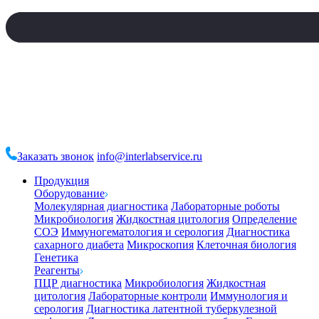
Заказать звонок
info@interlabservice.ru
Продукция
Оборудование
Молекулярная диагностика
Лабораторные роботы
Микробиология
Жидкостная цитология
Определение
СОЭ
Иммуногематология и серология
Диагностика
сахарного диабета
Микроскопия
Клеточная биология
Генетика
Реагенты
ПЦР диагностика
Микробиология
Жидкостная
цитология
Лабораторные контроли
Иммунология и
серология
Диагностика латентной туберкулезной