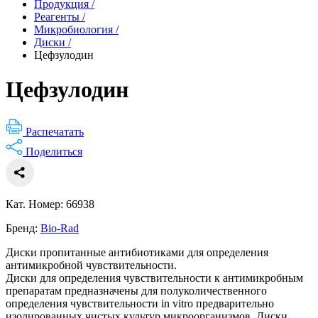
Продукция
/
Реагенты
/
Микробиология
/
Диски
/
Цефзулодин
Цефзулодин
Распечатать
Поделиться
Кат. Номер: 66938
Бренд:
Bio-Rad
Диски пропитанные антибиотиками для определения
антимикробной чувствительности.
Диски для определения чувствительности к антимикробным
препаратам предназначены для полуколичественного
определения чувствительности in vitro предварительно
изолированных чистых культур микроорганизмов. Диски