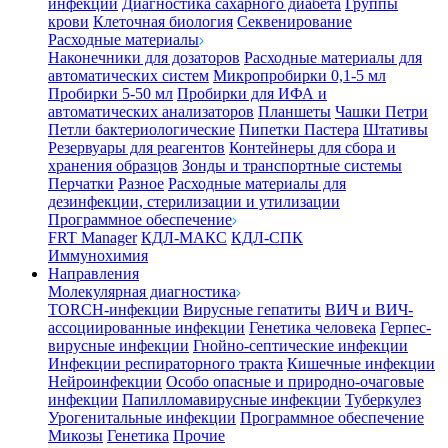
инфекции
Диагностика сахарного диабета
Группы
крови
Клеточная биология
Секвенирование
Расходные материалы
Наконечники для дозаторов
Расходные материалы для
автоматических систем
Микропробирки 0,1-5 мл
Пробирки 5-50 мл
Пробирки для ИФА и
автоматических анализаторов
Планшеты
Чашки Петри
Петли бактериологические
Пипетки Пастера
Штативы
Резервуары для реагентов
Контейнеры для сбора и
хранения образцов
Зонды и транспортные системы
Перчатки
Разное
Расходные материалы для
дезинфекции, стерилизации и утилизации
Программное обеспечение
FRT Manager
КДЛ-МАКС
КДЛ-СПК
Иммунохимия
Направления
Молекулярная диагностика
TORCH-инфекции
Вирусные гепатиты
ВИЧ и ВИЧ-
ассоциированные инфекции
Генетика человека
Герпес-
вирусные инфекции
Гнойно-септические инфекции
Инфекции респираторного тракта
Кишечные инфекции
Нейроинфекции
Особо опасные и природно-очаговые
инфекции
Папилломавирусные инфекции
Туберкулез
Урогенитальные инфекции
Программное обеспечение
Микозы
Генетика
Прочие