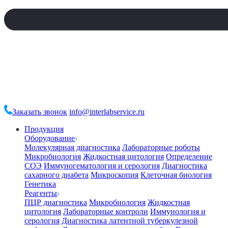
Заказать звонок
info@interlabservice.ru
Продукция
Оборудование
Молекулярная диагностика
Лабораторные роботы
Микробиология
Жидкостная цитология
Определение
СОЭ
Иммуногематология и серология
Диагностика
сахарного диабета
Микроскопия
Клеточная биология
Генетика
Реагенты
ПЦР диагностика
Микробиология
Жидкостная
цитология
Лабораторные контроли
Иммунология и
серология
Диагностика латентной туберкулезной