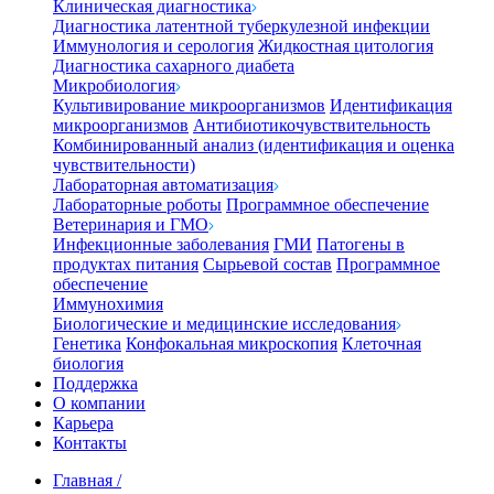
Клиническая диагностика
Диагностика латентной туберкулезной инфекции
Иммунология и серология
Жидкостная цитология
Диагностика сахарного диабета
Микробиология
Культивирование микроорганизмов
Идентификация
микроорганизмов
Антибиотикочувствительность
Комбинированный анализ (идентификация и оценка
чувствительности)
Лабораторная автоматизация
Лабораторные роботы
Программное обеспечение
Ветеринария и ГМО
Инфекционные заболевания
ГМИ
Патогены в
продуктах питания
Сырьевой состав
Программное
обеспечение
Иммунохимия
Биологические и медицинские исследования
Генетика
Конфокальная микроскопия
Клеточная
биология
Поддержка
О компании
Карьера
Контакты
Главная
/