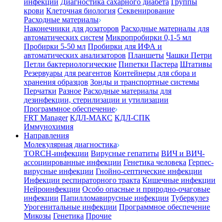
инфекции
Диагностика сахарного диабета
Группы
крови
Клеточная биология
Секвенирование
Расходные материалы
Наконечники для дозаторов
Расходные материалы для
автоматических систем
Микропробирки 0,1-5 мл
Пробирки 5-50 мл
Пробирки для ИФА и
автоматических анализаторов
Планшеты
Чашки Петри
Петли бактериологические
Пипетки Пастера
Штативы
Резервуары для реагентов
Контейнеры для сбора и
хранения образцов
Зонды и транспортные системы
Перчатки
Разное
Расходные материалы для
дезинфекции, стерилизации и утилизации
Программное обеспечение
FRT Manager
КДЛ-МАКС
КДЛ-СПК
Иммунохимия
Направления
Молекулярная диагностика
TORCH-инфекции
Вирусные гепатиты
ВИЧ и ВИЧ-
ассоциированные инфекции
Генетика человека
Герпес-
вирусные инфекции
Гнойно-септические инфекции
Инфекции респираторного тракта
Кишечные инфекции
Нейроинфекции
Особо опасные и природно-очаговые
инфекции
Папилломавирусные инфекции
Туберкулез
Урогенитальные инфекции
Программное обеспечение
Микозы
Генетика
Прочие