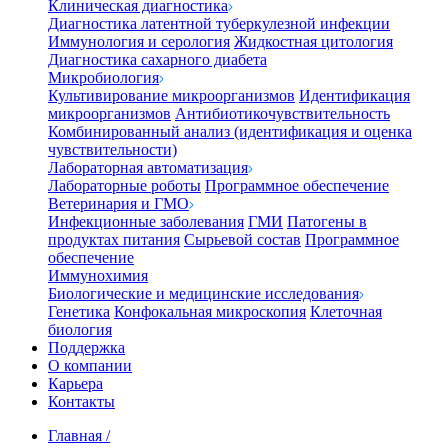
Клиническая диагностика
Диагностика латентной туберкулезной инфекции
Иммунология и серология
Жидкостная цитология
Диагностика сахарного диабета
Микробиология
Культивирование микроорганизмов
Идентификация
микроорганизмов
Антибиотикочувствительность
Комбинированный анализ (идентификация и оценка
чувствительности)
Лабораторная автоматизация
Лабораторные роботы
Программное обеспечение
Ветеринария и ГМО
Инфекционные заболевания
ГМИ
Патогены в
продуктах питания
Сырьевой состав
Программное
обеспечение
Иммунохимия
Биологические и медицинские исследования
Генетика
Конфокальная микроскопия
Клеточная
биология
Поддержка
О компании
Карьера
Контакты
Главная
/