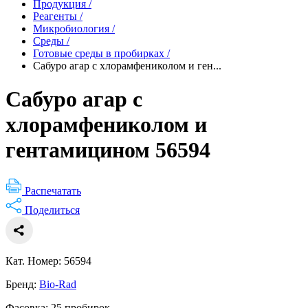
Продукция
/
Реагенты
/
Микробиология
/
Среды
/
Готовые среды в пробирках
/
Сабуро агар с хлорамфениколом и ген...
Сабуро агар с
хлорамфениколом и
гентамицином 56594
Распечатать
Поделиться
Кат. Номер: 56594
Бренд:
Bio-Rad
Фасовка: 25 пробирок