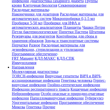
инфекции
Диагностика сахарного диабета
Группы
крови
Клеточная биология
Секвенирование
Расходные материалы
Наконечники для дозаторов
Расходные материалы для
автоматических систем
Микропробирки 0,1-5 мл
Пробирки 5-50 мл
Пробирки для ИФА и
автоматических анализаторов
Планшеты
Чашки Петри
Петли бактериологические
Пипетки Пастера
Штативы
Резервуары для реагентов
Контейнеры для сбора и
хранения образцов
Зонды и транспортные системы
Перчатки
Разное
Расходные материалы для
дезинфекции, стерилизации и утилизации
Программное обеспечение
FRT Manager
КДЛ-МАКС
КДЛ-СПК
Иммунохимия
Направления
Молекулярная диагностика
TORCH-инфекции
Вирусные гепатиты
ВИЧ и ВИЧ-
ассоциированные инфекции
Генетика человека
Герпес-
вирусные инфекции
Гнойно-септические инфекции
Инфекции респираторного тракта
Кишечные инфекции
Нейроинфекции
Особо опасные и природно-очаговые
инфекции
Папилломавирусные инфекции
Туберкулез
Урогенитальные инфекции
Программное обеспечение
Микозы
Генетика
Прочие