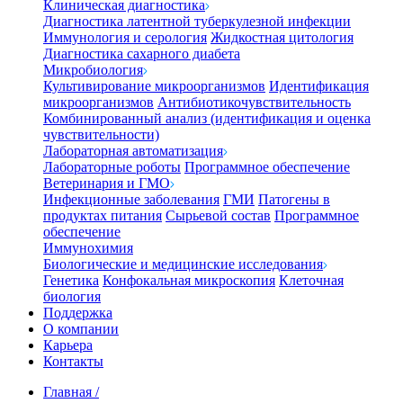
Клиническая диагностика
Диагностика латентной туберкулезной инфекции
Иммунология и серология
Жидкостная цитология
Диагностика сахарного диабета
Микробиология
Культивирование микроорганизмов
Идентификация
микроорганизмов
Антибиотикочувствительность
Комбинированный анализ (идентификация и оценка
чувствительности)
Лабораторная автоматизация
Лабораторные роботы
Программное обеспечение
Ветеринария и ГМО
Инфекционные заболевания
ГМИ
Патогены в
продуктах питания
Сырьевой состав
Программное
обеспечение
Иммунохимия
Биологические и медицинские исследования
Генетика
Конфокальная микроскопия
Клеточная
биология
Поддержка
О компании
Карьера
Контакты
Главная
/