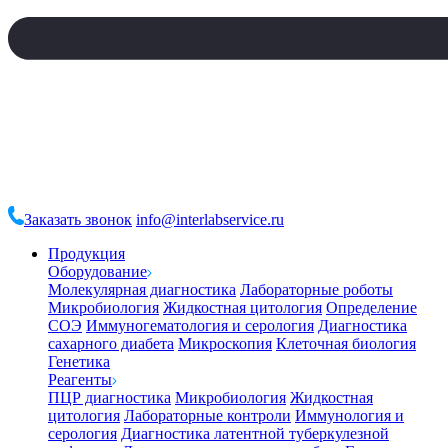
Заказать звонок
info@interlabservice.ru
Продукция
Оборудование
Молекулярная диагностика
Лабораторные роботы
Микробиология
Жидкостная цитология
Определение
СОЭ
Иммуногематология и серология
Диагностика
сахарного диабета
Микроскопия
Клеточная биология
Генетика
Реагенты
ПЦР диагностика
Микробиология
Жидкостная
цитология
Лабораторные контроли
Иммунология и
серология
Диагностика латентной туберкулезной