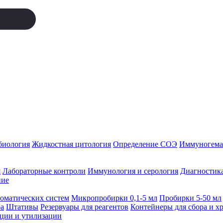
биология
Жидкостная цитология
Определение СОЭ
Иммуногемат
я
Лабораторные контроли
Иммунология и серология
Диагностика
ние
томатических систем
Микропробирки 0,1-5 мл
Пробирки 5-50 мл
а
Штативы
Резервуары для реагентов
Контейнеры для сбора и х
ации и утилизации