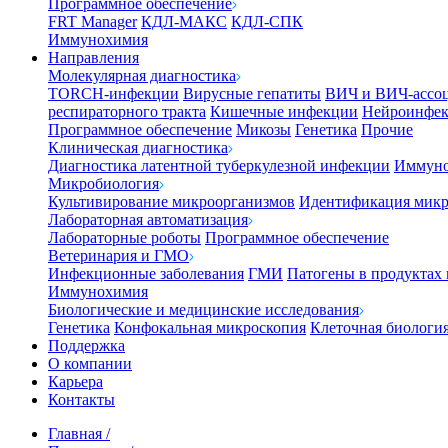
Программное обеспечение
FRT Manager
КДЛ-МАКС
КДЛ-СПК
Иммунохимия
Направления
Молекулярная диагностика
TORCH-инфекции
Вирусные гепатиты
ВИЧ и ВИЧ-ассо
респираторного тракта
Кишечные инфекции
Нейроинфе
Программное обеспечение
Микозы
Генетика
Прочие
Клиническая диагностика
Диагностика латентной туберкулезной инфекции
Иммуно
Микробиология
Культивирование микроорганизмов
Идентификация микр
Лабораторная автоматизация
Лабораторные роботы
Программное обеспечение
Ветеринария и ГМО
Инфекционные заболевания
ГМИ
Патогены в продуктах
Иммунохимия
Биологические и медицинские исследования
Генетика
Конфокальная микроскопия
Клеточная биологи
Поддержка
О компании
Карьера
Контакты
Главная
/