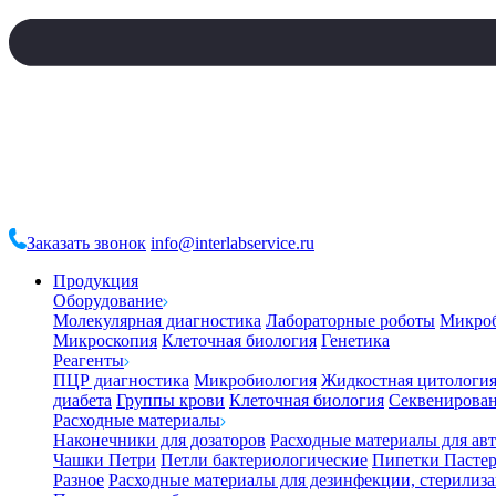
Заказать звонок
info@interlabservice.ru
Продукция
Оборудование
Молекулярная диагностика
Лабораторные роботы
Микро
Микроскопия
Клеточная биология
Генетика
Реагенты
ПЦР диагностика
Микробиология
Жидкостная цитологи
диабета
Группы крови
Клеточная биология
Секвенирова
Расходные материалы
Наконечники для дозаторов
Расходные материалы для ав
Чашки Петри
Петли бактериологические
Пипетки Пастер
Разное
Расходные материалы для дезинфекции, стерилиз