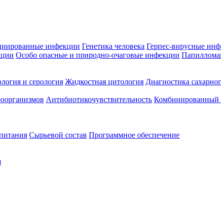
циированные инфекции
Генетика человека
Герпес-вирусные ин
кции
Особо опасные и природно-очаговые инфекции
Папиллома
логия и серология
Жидкостная цитология
Диагностика сахарног
оорганизмов
Антибиотикочувствительность
Комбинированный а
 питания
Сырьевой состав
Программное обеспечение
я