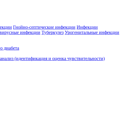
фекции
Гнойно-септические инфекции
Инфекции
вирусные инфекции
Туберкулез
Урогенитальные инфекции
о диабета
нализ (идентификация и оценка чувствительности)