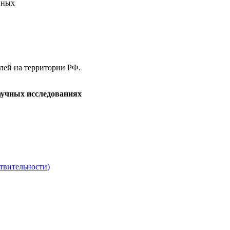
нных
елей на территории РФ.
аучных исследованиях
твительности)