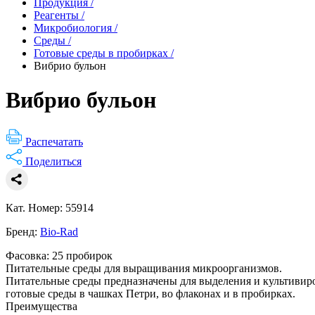
Продукция
/
Реагенты
/
Микробиология
/
Среды
/
Готовые среды в пробирках
/
Вибрио бульон
Вибрио бульон
Распечатать
Поделиться
Кат. Номер: 55914
Бренд:
Bio-Rad
Фасовка: 25 пробирок
Питательные среды для выращивания микроорганизмов.
Питательные среды предназначены для выделения и культивиро
готовые среды в чашках Петри, во флаконах и в пробирках.
Преимущества