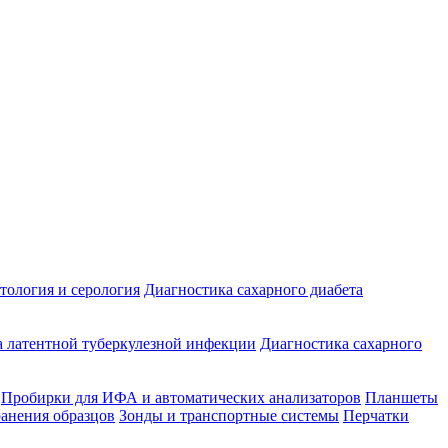
ология и серология
Диагностика сахарного диабета
 латентной туберкулезной инфекции
Диагностика сахарного
Пробирки для ИФА и автоматических анализаторов
Планшеты
ранения образцов
Зонды и транспортные системы
Перчатки