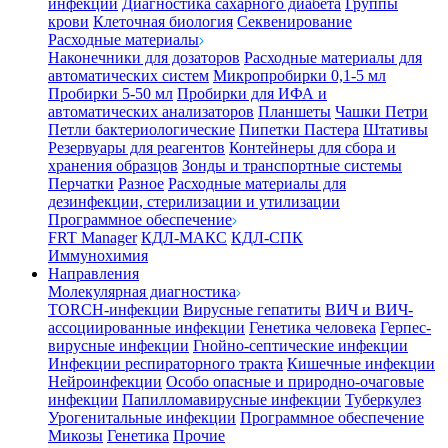
инфекции
Диагностика сахарного диабета
Группы
крови
Клеточная биология
Секвенирование
Расходные материалы
Наконечники для дозаторов
Расходные материалы для
автоматических систем
Микропробирки 0,1-5 мл
Пробирки 5-50 мл
Пробирки для ИФА и
автоматических анализаторов
Планшеты
Чашки Петри
Петли бактериологические
Пипетки Пастера
Штативы
Резервуары для реагентов
Контейнеры для сбора и
хранения образцов
Зонды и транспортные системы
Перчатки
Разное
Расходные материалы для
дезинфекции, стерилизации и утилизации
Программное обеспечение
FRT Manager
КДЛ-МАКС
КДЛ-СПК
Иммунохимия
Направления
Молекулярная диагностика
TORCH-инфекции
Вирусные гепатиты
ВИЧ и ВИЧ-
ассоциированные инфекции
Генетика человека
Герпес-
вирусные инфекции
Гнойно-септические инфекции
Инфекции респираторного тракта
Кишечные инфекции
Нейроинфекции
Особо опасные и природно-очаговые
инфекции
Папилломавирусные инфекции
Туберкулез
Урогенитальные инфекции
Программное обеспечение
Микозы
Генетика
Прочие