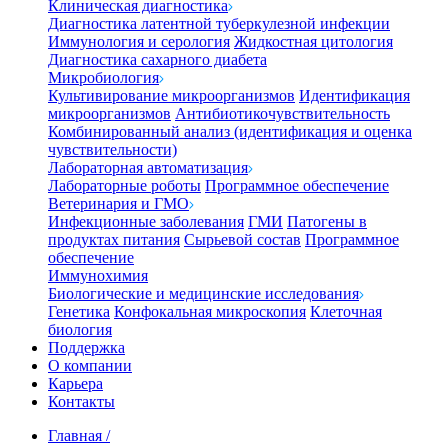
Клиническая диагностика
Диагностика латентной туберкулезной инфекции
Иммунология и серология
Жидкостная цитология
Диагностика сахарного диабета
Микробиология
Культивирование микроорганизмов
Идентификация
микроорганизмов
Антибиотикочувствительность
Комбинированный анализ (идентификация и оценка
чувствительности)
Лабораторная автоматизация
Лабораторные роботы
Программное обеспечение
Ветеринария и ГМО
Инфекционные заболевания
ГМИ
Патогены в
продуктах питания
Сырьевой состав
Программное
обеспечение
Иммунохимия
Биологические и медицинские исследования
Генетика
Конфокальная микроскопия
Клеточная
биология
Поддержка
О компании
Карьера
Контакты
Главная
/