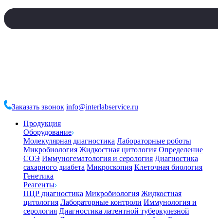
Заказать звонок
info@interlabservice.ru
Продукция
Оборудование
Молекулярная диагностика
Лабораторные роботы
Микробиология
Жидкостная цитология
Определение
СОЭ
Иммуногематология и серология
Диагностика
сахарного диабета
Микроскопия
Клеточная биология
Генетика
Реагенты
ПЦР диагностика
Микробиология
Жидкостная
цитология
Лабораторные контроли
Иммунология и
серология
Диагностика латентной туберкулезной