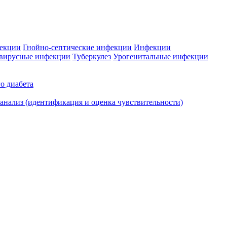
фекции
Гнойно-септические инфекции
Инфекции
вирусные инфекции
Туберкулез
Урогенитальные инфекции
о диабета
нализ (идентификация и оценка чувствительности)