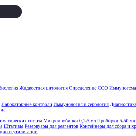
биология
Жидкостная цитология
Определение СОЭ
Иммуногемат
я
Лабораторные контроли
Иммунология и серология
Диагностика
ние
томатических систем
Микропробирки 0,1-5 мл
Пробирки 5-50 мл
а
Штативы
Резервуары для реагентов
Контейнеры для сбора и х
ации и утилизации