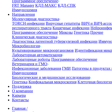
Программное обеспечение
FRT Manager
КДЛ-МАКС
КДЛ-СПК
Иммунохимия
Направления
Молекулярная диагностика
TORCH-инфекции
Вирусные гепатиты
ВИЧ и ВИЧ-ассо
респираторного тракта
Кишечные инфекции
Нейроинфе
Программное обеспечение
Микозы
Генетика
Прочие
Клиническая диагностика
Диагностика латентной туберкулезной инфекции
Иммуно
Микробиология
Культивирование микроорганизмов
Идентификация микр
Лабораторная автоматизация
Лабораторные роботы
Программное обеспечение
Ветеринария и ГМО
Инфекционные заболевания
ГМИ
Патогены в продуктах
Иммунохимия
Биологические и медицинские исследования
Генетика
Конфокальная микроскопия
Клеточная биологи
Поддержка
О компании
Карьера
Контакты
Главная
/