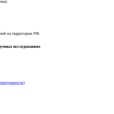
нных
елей на территории РФ.
аучных исследованиях
твительности)