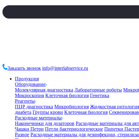
Заказать звонок
info@interlabservice.ru
Продукция
Оборудование
Молекулярная диагностика
Лабораторные роботы
Микро
Микроскопия
Клеточная биология
Генетика
Реагенты
ПЦР диагностика
Микробиология
Жидкостная цитологи
диабета
Группы крови
Клеточная биология
Секвенирова
Расходные материалы
Наконечники для дозаторов
Расходные материалы для ав
Чашки Петри
Петли бактериологические
Пипетки Пастер
Разное
Расходные материалы для дезинфекции, стерилиз