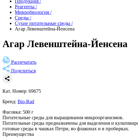
Продукция
/
Реагенты
/
Микробиология
/
Среды
/
Сухие питательные среды
/
Агар Левенштейна-Йенсена
Агар Левенштейна-Йенсена
Распечатать
Поделиться
Кат. Номер: 69675
Бренд:
Bio-Rad
Фасовка: 500 г
Питательные среды для выращивания микроорганизмов.
Питательные среды предназначены для выделения и культивиро
готовые среды в чашках Петри, во флаконах и в пробирках.
Преимущества