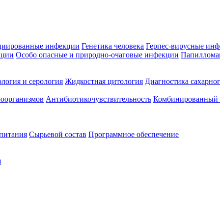
циированные инфекции
Генетика человека
Герпес-вирусные ин
кции
Особо опасные и природно-очаговые инфекции
Папиллома
логия и серология
Жидкостная цитология
Диагностика сахарног
оорганизмов
Антибиотикочувствительность
Комбинированный а
 питания
Сырьевой состав
Программное обеспечение
я