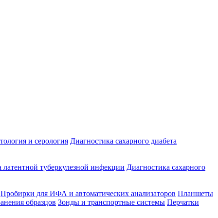
ология и серология
Диагностика сахарного диабета
 латентной туберкулезной инфекции
Диагностика сахарного
Пробирки для ИФА и автоматических анализаторов
Планшеты
ранения образцов
Зонды и транспортные системы
Перчатки