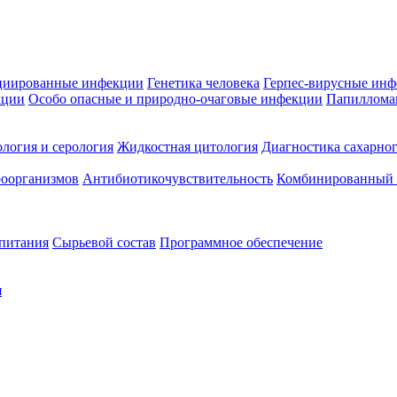
циированные инфекции
Генетика человека
Герпес-вирусные ин
кции
Особо опасные и природно-очаговые инфекции
Папиллома
логия и серология
Жидкостная цитология
Диагностика сахарног
оорганизмов
Антибиотикочувствительность
Комбинированный а
 питания
Сырьевой состав
Программное обеспечение
я