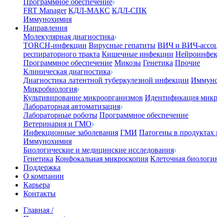
Программное обеспечение
FRT Manager
КДЛ-МАКС
КДЛ-СПК
Иммунохимия
Направления
Молекулярная диагностика
TORCH-инфекции
Вирусные гепатиты
ВИЧ и ВИЧ-ассо
респираторного тракта
Кишечные инфекции
Нейроинфе
Программное обеспечение
Микозы
Генетика
Прочие
Клиническая диагностика
Диагностика латентной туберкулезной инфекции
Иммуно
Микробиология
Культивирование микроорганизмов
Идентификация микр
Лабораторная автоматизация
Лабораторные роботы
Программное обеспечение
Ветеринария и ГМО
Инфекционные заболевания
ГМИ
Патогены в продуктах
Иммунохимия
Биологические и медицинские исследования
Генетика
Конфокальная микроскопия
Клеточная биологи
Поддержка
О компании
Карьера
Контакты
Главная
/