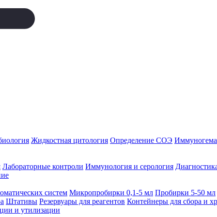
биология
Жидкостная цитология
Определение СОЭ
Иммуногемат
я
Лабораторные контроли
Иммунология и серология
Диагностика
ние
томатических систем
Микропробирки 0,1-5 мл
Пробирки 5-50 мл
а
Штативы
Резервуары для реагентов
Контейнеры для сбора и х
ации и утилизации