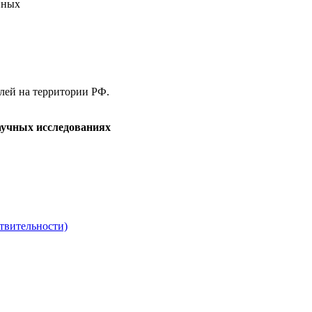
нных
елей на территории РФ.
аучных исследованиях
твительности)