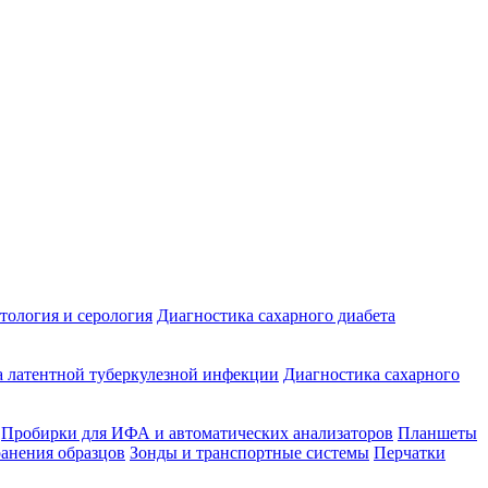
ология и серология
Диагностика сахарного диабета
 латентной туберкулезной инфекции
Диагностика сахарного
Пробирки для ИФА и автоматических анализаторов
Планшеты
ранения образцов
Зонды и транспортные системы
Перчатки