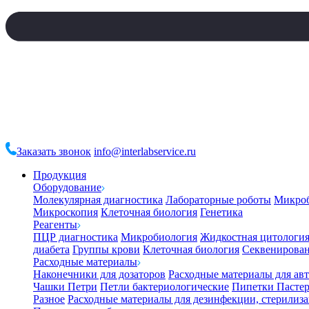
Заказать звонок
info@interlabservice.ru
Продукция
Оборудование
Молекулярная диагностика
Лабораторные роботы
Микро
Микроскопия
Клеточная биология
Генетика
Реагенты
ПЦР диагностика
Микробиология
Жидкостная цитологи
диабета
Группы крови
Клеточная биология
Секвенирова
Расходные материалы
Наконечники для дозаторов
Расходные материалы для ав
Чашки Петри
Петли бактериологические
Пипетки Пастер
Разное
Расходные материалы для дезинфекции, стерилиз