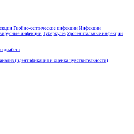
фекции
Гнойно-септические инфекции
Инфекции
вирусные инфекции
Туберкулез
Урогенитальные инфекции
о диабета
нализ (идентификация и оценка чувствительности)