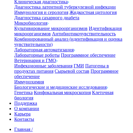
Клиническая диагностика
Диагностика латентной туберкулезной инфекции
Иммунология и серология
Жидкостная цитология
Диагностика сахарного диабета
Микробиология
Культивирование микроорганизмов
Идентификация
микроорганизмов
Антибиотикочувствительность
Комбинированный анализ (идентификация и оценка
чувствительности)
Лабораторная автоматизация
Лабораторные роботы
Программное обеспечение
Ветеринария и ГМО
Инфекционные заболевания
ГМИ
Патогены в
продуктах питания
Сырьевой состав
Программное
обеспечение
Иммунохимия
Биологические и медицинские исследования
Генетика
Конфокальная микроскопия
Клеточная
биология
Поддержка
О компании
Карьера
Контакты
Главная
/