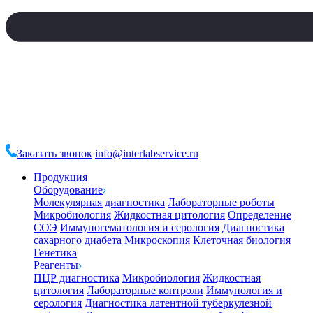
Заказать звонок
info@interlabservice.ru
Продукция
Оборудование
Молекулярная диагностика
Лабораторные роботы
Микробиология
Жидкостная цитология
Определение
СОЭ
Иммуногематология и серология
Диагностика
сахарного диабета
Микроскопия
Клеточная биология
Генетика
Реагенты
ПЦР диагностика
Микробиология
Жидкостная
цитология
Лабораторные контроли
Иммунология и
серология
Диагностика латентной туберкулезной