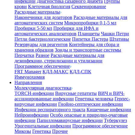
инфекции
Диагностика сахарного диабета
Группы
крови
Клеточная биология
Секвенирование
Расходные материалы
Наконечники для дозаторов
Расходные материалы для
автоматических систем
Микропробирки 0,1-5 мл
Пробирки 5-50 мл
Пробирки для ИФА и
автоматических анализаторов
Планшеты
Чашки Петри
Петли бактериологические
Пипетки Пастера
Штативы
Резервуары для реагентов
Контейнеры для сбора и
хранения образцов
Зонды и транспортные системы
Перчатки
Разное
Расходные материалы для
дезинфекции, стерилизации и утилизации
Программное обеспечение
FRT Manager
КДЛ-МАКС
КДЛ-СПК
Иммунохимия
Направления
Молекулярная диагностика
TORCH-инфекции
Вирусные гепатиты
ВИЧ и ВИЧ-
ассоциированные инфекции
Генетика человека
Герпес-
вирусные инфекции
Гнойно-септические инфекции
Инфекции респираторного тракта
Кишечные инфекции
Нейроинфекции
Особо опасные и природно-очаговые
инфекции
Папилломавирусные инфекции
Туберкулез
Урогенитальные инфекции
Программное обеспечение
Микозы
Генетика
Прочие