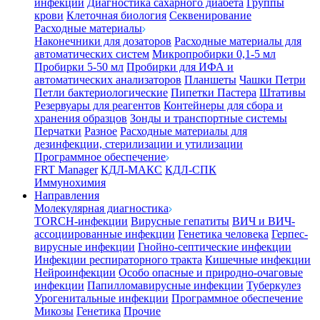
инфекции
Диагностика сахарного диабета
Группы
крови
Клеточная биология
Секвенирование
Расходные материалы
Наконечники для дозаторов
Расходные материалы для
автоматических систем
Микропробирки 0,1-5 мл
Пробирки 5-50 мл
Пробирки для ИФА и
автоматических анализаторов
Планшеты
Чашки Петри
Петли бактериологические
Пипетки Пастера
Штативы
Резервуары для реагентов
Контейнеры для сбора и
хранения образцов
Зонды и транспортные системы
Перчатки
Разное
Расходные материалы для
дезинфекции, стерилизации и утилизации
Программное обеспечение
FRT Manager
КДЛ-МАКС
КДЛ-СПК
Иммунохимия
Направления
Молекулярная диагностика
TORCH-инфекции
Вирусные гепатиты
ВИЧ и ВИЧ-
ассоциированные инфекции
Генетика человека
Герпес-
вирусные инфекции
Гнойно-септические инфекции
Инфекции респираторного тракта
Кишечные инфекции
Нейроинфекции
Особо опасные и природно-очаговые
инфекции
Папилломавирусные инфекции
Туберкулез
Урогенитальные инфекции
Программное обеспечение
Микозы
Генетика
Прочие