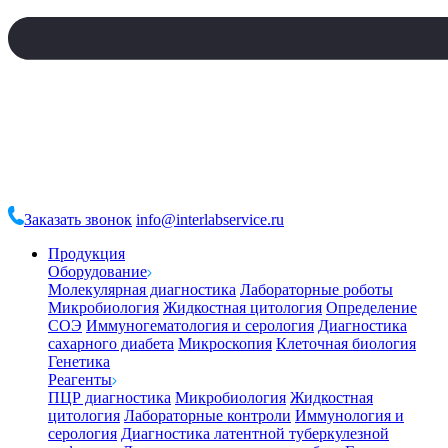
Заказать звонок
info@interlabservice.ru
Продукция
Оборудование
Молекулярная диагностика
Лабораторные роботы
Микробиология
Жидкостная цитология
Определение
СОЭ
Иммуногематология и серология
Диагностика
сахарного диабета
Микроскопия
Клеточная биология
Генетика
Реагенты
ПЦР диагностика
Микробиология
Жидкостная
цитология
Лабораторные контроли
Иммунология и
серология
Диагностика латентной туберкулезной