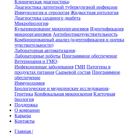
Клиническая диагностика
Диагностика латентной туберкулезной инфекции
Иммунология и серология
Жидкостная цитология
Диагностика сахарного диабета
Микробиология
Культивирование микроорганизмов
Идентификация
микроорганизмов
Антибиотикочувствительность
Комбинированный анализ (идентификация и оценка
чувствительности)
Лабораторная автоматизация
Лабораторные роботы
Программное обеспечение
Ветеринария и ГМО
Инфекционные заболевания
ГМИ
Патогены в
продуктах питания
Сырьевой состав
Программное
обеспечение
Иммунохимия
Биологические и медицинские исследования
Генетика
Конфокальная микроскопия
Клеточная
биология
Поддержка
О компании
Карьера
Контакты
Главная
/