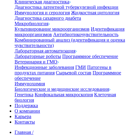
Клиническая диагностика
Диагностика латентной туберкулезной инфекции
Иммунология и серология
Жидкостная цитология
Диагностика сахарного диабета
Микробиология
Культивирование микроорганизмов
Идентификация
микроорганизмов
Антибиотикочувствительность
Комбинированный анализ (идентификация и оценка
чувствительности)
Лабораторная автоматизация
Лабораторные роботы
Программное обеспечение
Ветеринария и ГМО
Инфекционные заболевания
ГМИ
Патогены в
продуктах питания
Сырьевой состав
Программное
обеспечение
Иммунохимия
Биологические и медицинские исследования
Генетика
Конфокальная микроскопия
Клеточная
биология
Поддержка
О компании
Карьера
Контакты
Главная
/