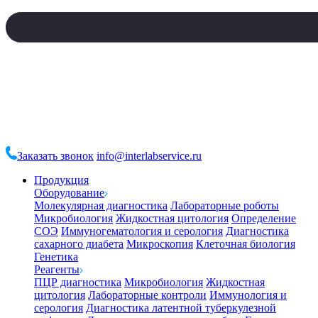
Заказать звонок
info@interlabservice.ru
Продукция
Оборудование
Молекулярная диагностика
Лабораторные роботы
Микробиология
Жидкостная цитология
Определение
СОЭ
Иммуногематология и серология
Диагностика
сахарного диабета
Микроскопия
Клеточная биология
Генетика
Реагенты
ПЦР диагностика
Микробиология
Жидкостная
цитология
Лабораторные контроли
Иммунология и
серология
Диагностика латентной туберкулезной