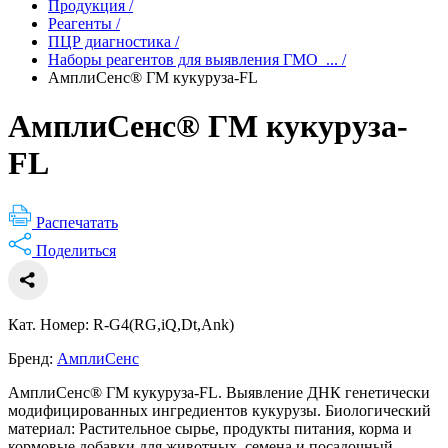
Продукция
/
Реагенты
/
ПЦР диагностика
/
Наборы реагентов для выявления ГМО_...
/
АмплиСенс® ГМ кукуруза-FL
АмплиСенс® ГМ кукуруза-
FL
Распечатать
Поделиться
Кат. Номер: R-G4(RG,iQ,Dt,Ank)
Бренд:
АмплиСенс
АмплиСенс® ГМ кукуруза-FL. Выявление ДНК генетически
модифицированных ингредиентов кукурузы. Биологический
материал: Растительное сырье, продукты питания, корма и
кормовые добавки для животных, семена и посадочный