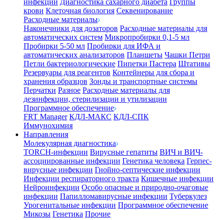
инфекции
Диагностика сахарного диабета
Группы
крови
Клеточная биология
Секвенирование
Расходные материалы
Наконечники для дозаторов
Расходные материалы для
автоматических систем
Микропробирки 0,1-5 мл
Пробирки 5-50 мл
Пробирки для ИФА и
автоматических анализаторов
Планшеты
Чашки Петри
Петли бактериологические
Пипетки Пастера
Штативы
Резервуары для реагентов
Контейнеры для сбора и
хранения образцов
Зонды и транспортные системы
Перчатки
Разное
Расходные материалы для
дезинфекции, стерилизации и утилизации
Программное обеспечение
FRT Manager
КДЛ-МАКС
КДЛ-СПК
Иммунохимия
Направления
Молекулярная диагностика
TORCH-инфекции
Вирусные гепатиты
ВИЧ и ВИЧ-
ассоциированные инфекции
Генетика человека
Герпес-
вирусные инфекции
Гнойно-септические инфекции
Инфекции респираторного тракта
Кишечные инфекции
Нейроинфекции
Особо опасные и природно-очаговые
инфекции
Папилломавирусные инфекции
Туберкулез
Урогенитальные инфекции
Программное обеспечение
Микозы
Генетика
Прочие