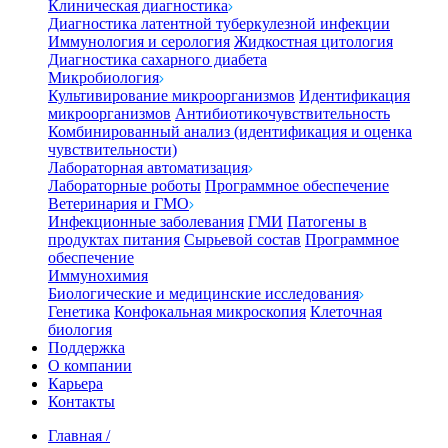
Клиническая диагностика
Диагностика латентной туберкулезной инфекции
Иммунология и серология
Жидкостная цитология
Диагностика сахарного диабета
Микробиология
Культивирование микроорганизмов
Идентификация
микроорганизмов
Антибиотикочувствительность
Комбинированный анализ (идентификация и оценка
чувствительности)
Лабораторная автоматизация
Лабораторные роботы
Программное обеспечение
Ветеринария и ГМО
Инфекционные заболевания
ГМИ
Патогены в
продуктах питания
Сырьевой состав
Программное
обеспечение
Иммунохимия
Биологические и медицинские исследования
Генетика
Конфокальная микроскопия
Клеточная
биология
Поддержка
О компании
Карьера
Контакты
Главная
/