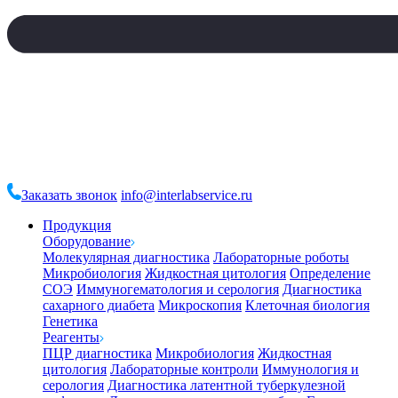
Заказать звонок
info@interlabservice.ru
Продукция
Оборудование
Молекулярная диагностика
Лабораторные роботы
Микробиология
Жидкостная цитология
Определение
СОЭ
Иммуногематология и серология
Диагностика
сахарного диабета
Микроскопия
Клеточная биология
Генетика
Реагенты
ПЦР диагностика
Микробиология
Жидкостная
цитология
Лабораторные контроли
Иммунология и
серология
Диагностика латентной туберкулезной