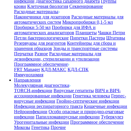
инфекции
Диагностика сахарного диабета
Группы
крови
Клеточная биология
Секвенирование
Расходные материалы
Наконечники для дозаторов
Расходные материалы для
автоматических систем
Микропробирки 0,1-5 мл
Пробирки 5-50 мл
Пробирки для ИФА и
автоматических анализаторов
Планшеты
Чашки Петри
Петли бактериологические
Пипетки Пастера
Штативы
Резервуары для реагентов
Контейнеры для сбора и
хранения образцов
Зонды и транспортные системы
Перчатки
Разное
Расходные материалы для
дезинфекции, стерилизации и утилизации
Программное обеспечение
FRT Manager
КДЛ-МАКС
КДЛ-СПК
Иммунохимия
Направления
Молекулярная диагностика
TORCH-инфекции
Вирусные гепатиты
ВИЧ и ВИЧ-
ассоциированные инфекции
Генетика человека
Герпес-
вирусные инфекции
Гнойно-септические инфекции
Инфекции респираторного тракта
Кишечные инфекции
Нейроинфекции
Особо опасные и природно-очаговые
инфекции
Папилломавирусные инфекции
Туберкулез
Урогенитальные инфекции
Программное обеспечение
Микозы
Генетика
Прочие