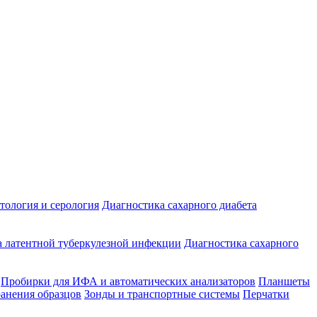
ология и серология
Диагностика сахарного диабета
 латентной туберкулезной инфекции
Диагностика сахарного
Пробирки для ИФА и автоматических анализаторов
Планшеты
ранения образцов
Зонды и транспортные системы
Перчатки