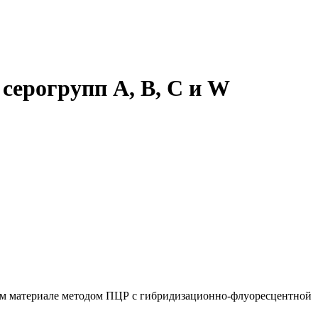
ерогрупп A, B, C и W
ском материале методом ПЦР с гибридизационно-флуоресцентной