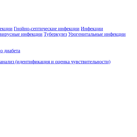
фекции
Гнойно-септические инфекции
Инфекции
вирусные инфекции
Туберкулез
Урогенитальные инфекции
о диабета
нализ (идентификация и оценка чувствительности)