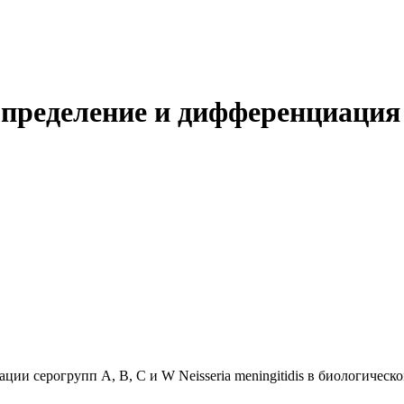
деление и дифференциация с
ции серогрупп A, B, C и W Neisseria meningitidis в биологиче