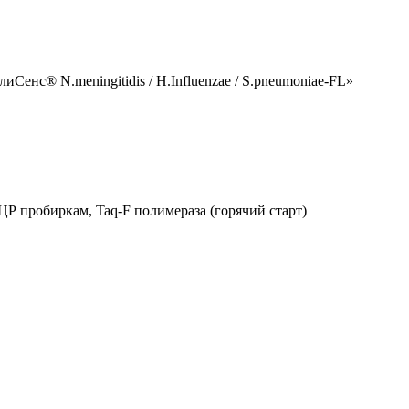
енс® N.meningitidis / H.Influenzae / S.pneumoniae-FL»