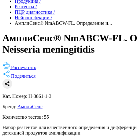
Продукция
/
Реагенты
/
ПЦР диагностика
/
Нейроинфекции
/
АмплиСенс® NmABCW-FL. Определение и...
АмплиСенс® NmABCW-FL. Опре
Neisseria meningitidis
Распечатать
Поделиться
Кат. Номер: H-3861-1-3
Бренд:
АмплиСенс
Количество тестов: 55
Набор реагентов для качественного определения и дифференциа
детекцией продуктов амплификации.