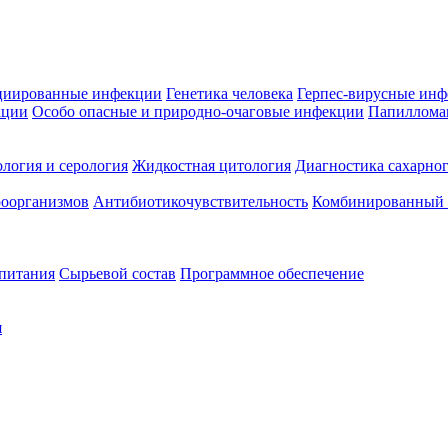
циированные инфекции
Генетика человека
Герпес-вирусные ин
кции
Особо опасные и природно-очаговые инфекции
Папиллома
логия и серология
Жидкостная цитология
Диагностика сахарног
оорганизмов
Антибиотикочувствительность
Комбинированный а
 питания
Сырьевой состав
Программное обеспечение
я