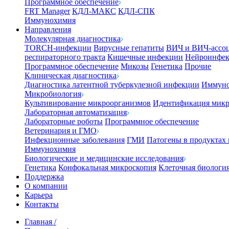
Программное обеспечение
FRT Manager
КДЛ-МАКС
КДЛ-СПК
Иммунохимия
Направления
Молекулярная диагностика
TORCH-инфекции
Вирусные гепатиты
ВИЧ и ВИЧ-ассо
респираторного тракта
Кишечные инфекции
Нейроинфе
Программное обеспечение
Микозы
Генетика
Прочие
Клиническая диагностика
Диагностика латентной туберкулезной инфекции
Иммуно
Микробиология
Культивирование микроорганизмов
Идентификация микр
Лабораторная автоматизация
Лабораторные роботы
Программное обеспечение
Ветеринария и ГМО
Инфекционные заболевания
ГМИ
Патогены в продуктах
Иммунохимия
Биологические и медицинские исследования
Генетика
Конфокальная микроскопия
Клеточная биологи
Поддержка
О компании
Карьера
Контакты
Главная
/