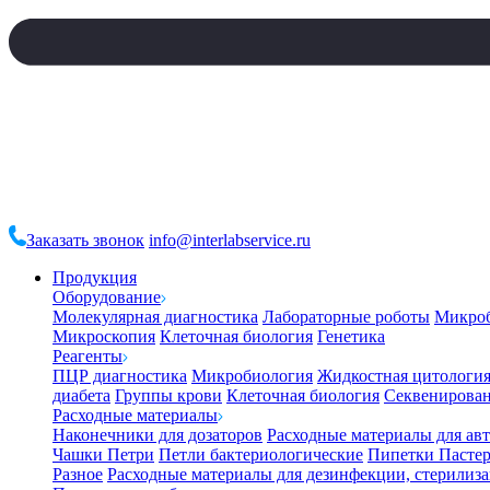
Заказать звонок
info@interlabservice.ru
Продукция
Оборудование
Молекулярная диагностика
Лабораторные роботы
Микро
Микроскопия
Клеточная биология
Генетика
Реагенты
ПЦР диагностика
Микробиология
Жидкостная цитологи
диабета
Группы крови
Клеточная биология
Секвенирова
Расходные материалы
Наконечники для дозаторов
Расходные материалы для ав
Чашки Петри
Петли бактериологические
Пипетки Пастер
Разное
Расходные материалы для дезинфекции, стерилиз