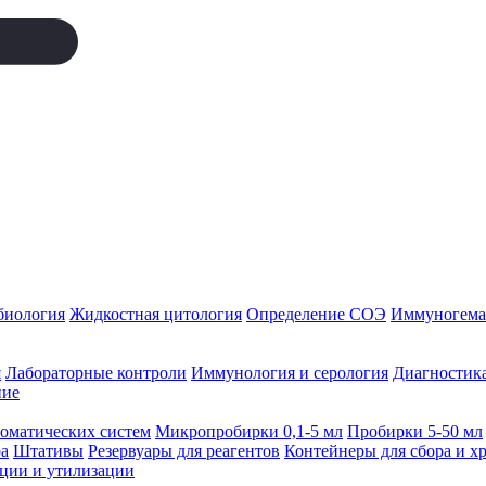
биология
Жидкостная цитология
Определение СОЭ
Иммуногемат
я
Лабораторные контроли
Иммунология и серология
Диагностика
ние
томатических систем
Микропробирки 0,1-5 мл
Пробирки 5-50 мл
а
Штативы
Резервуары для реагентов
Контейнеры для сбора и х
ации и утилизации