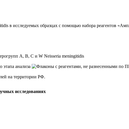
dis в исследуемых образцах с помощью набора реагентов «АмплиС
упп A, B, C и W Neisseria meningitidis
елей на территории РФ.
аучных исследованиях