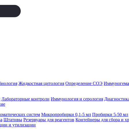
биология
Жидкостная цитология
Определение СОЭ
Иммуногемат
я
Лабораторные контроли
Иммунология и серология
Диагностика
ние
томатических систем
Микропробирки 0,1-5 мл
Пробирки 5-50 мл
а
Штативы
Резервуары для реагентов
Контейнеры для сбора и х
ации и утилизации