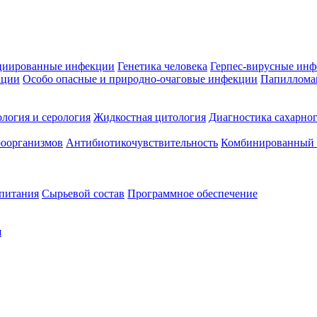
циированные инфекции
Генетика человека
Герпес-вирусные ин
кции
Особо опасные и природно-очаговые инфекции
Папиллома
логия и серология
Жидкостная цитология
Диагностика сахарног
оорганизмов
Антибиотикочувствительность
Комбинированный а
 питания
Сырьевой состав
Программное обеспечение
я