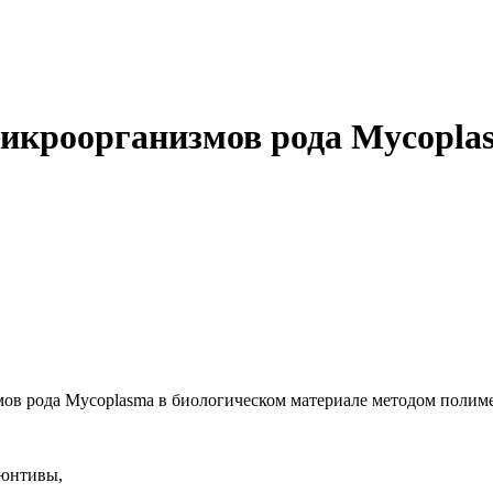
роорганизмов рода Mycoplas
 рода Mycoplasma в биологическом материале методом полиме
ъюнтивы,