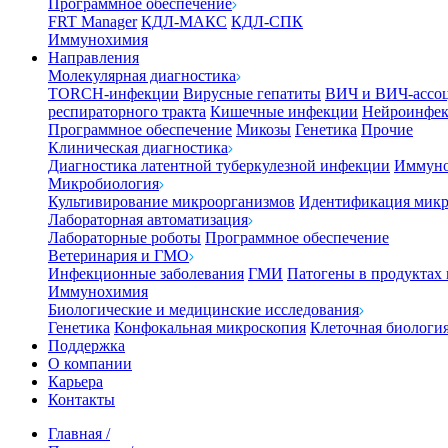
Программное обеспечение
FRT Manager
КДЛ-МАКС
КДЛ-СПК
Иммунохимия
Направления
Молекулярная диагностика
TORCH-инфекции
Вирусные гепатиты
ВИЧ и ВИЧ-ассо
респираторного тракта
Кишечные инфекции
Нейроинфе
Программное обеспечение
Микозы
Генетика
Прочие
Клиническая диагностика
Диагностика латентной туберкулезной инфекции
Иммуно
Микробиология
Культивирование микроорганизмов
Идентификация микр
Лабораторная автоматизация
Лабораторные роботы
Программное обеспечение
Ветеринария и ГМО
Инфекционные заболевания
ГМИ
Патогены в продуктах
Иммунохимия
Биологические и медицинские исследования
Генетика
Конфокальная микроскопия
Клеточная биологи
Поддержка
О компании
Карьера
Контакты
Главная
/