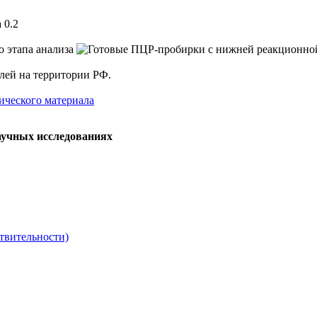
 0.2
елей на территории РФ.
ического материала
аучных исследованиях
твительности)