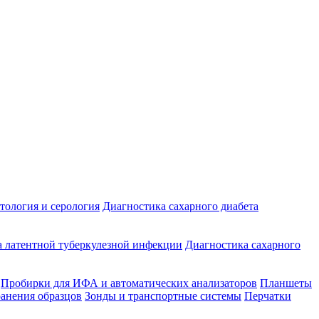
ология и серология
Диагностика сахарного диабета
 латентной туберкулезной инфекции
Диагностика сахарного
Пробирки для ИФА и автоматических анализаторов
Планшеты
ранения образцов
Зонды и транспортные системы
Перчатки