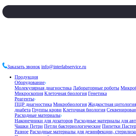
Заказать звонок
info@interlabservice.ru
Продукция
Оборудование
Молекулярная диагностика
Лабораторные роботы
Микро
Микроскопия
Клеточная биология
Генетика
Реагенты
ПЦР диагностика
Микробиология
Жидкостная цитологи
диабета
Группы крови
Клеточная биология
Секвенирова
Расходные материалы
Наконечники для дозаторов
Расходные материалы для ав
Чашки Петри
Петли бактериологические
Пипетки Пастер
Разное
Расходные материалы для дезинфекции, стерилиз