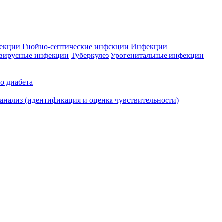
фекции
Гнойно-септические инфекции
Инфекции
вирусные инфекции
Туберкулез
Урогенитальные инфекции
о диабета
нализ (идентификация и оценка чувствительности)