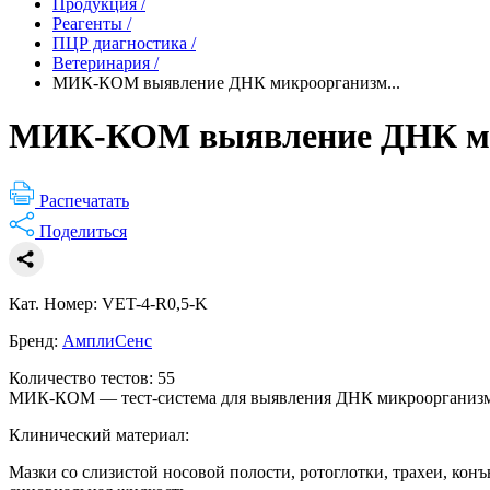
Продукция
/
Реагенты
/
ПЦР диагностика
/
Ветеринария
/
МИК-КОМ выявление ДНК микроорганизм...
МИК-КОМ выявление ДНК мик
Распечатать
Поделиться
Кат. Номер: VET-4-R0,5-K
Бренд:
АмплиСенс
Количество тестов: 55
МИК-КОМ — тест-система для выявления ДНК микроорганизмов
Клинический материал:
Мазки со слизистой носовой полости, ротоглотки, трахеи, кон