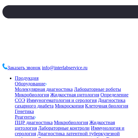
Заказать звонок
info@interlabservice.ru
Продукция
Оборудование
Молекулярная диагностика
Лабораторные роботы
Микробиология
Жидкостная цитология
Определение
СОЭ
Иммуногематология и серология
Диагностика
сахарного диабета
Микроскопия
Клеточная биология
Генетика
Реагенты
ПЦР диагностика
Микробиология
Жидкостная
цитология
Лабораторные контроли
Иммунология и
серология
Диагностика латентной туберкулезной