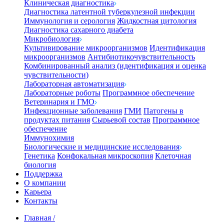
Клиническая диагностика
Диагностика латентной туберкулезной инфекции
Иммунология и серология
Жидкостная цитология
Диагностика сахарного диабета
Микробиология
Культивирование микроорганизмов
Идентификация
микроорганизмов
Антибиотикочувствительность
Комбинированный анализ (идентификация и оценка
чувствительности)
Лабораторная автоматизация
Лабораторные роботы
Программное обеспечение
Ветеринария и ГМО
Инфекционные заболевания
ГМИ
Патогены в
продуктах питания
Сырьевой состав
Программное
обеспечение
Иммунохимия
Биологические и медицинские исследования
Генетика
Конфокальная микроскопия
Клеточная
биология
Поддержка
О компании
Карьера
Контакты
Главная
/