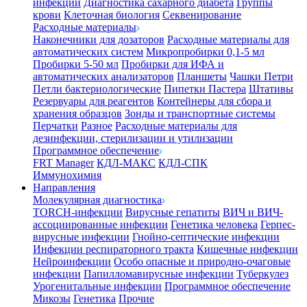
инфекции
Диагностика сахарного диабета
Группы
крови
Клеточная биология
Секвенирование
Расходные материалы
Наконечники для дозаторов
Расходные материалы для
автоматических систем
Микропробирки 0,1-5 мл
Пробирки 5-50 мл
Пробирки для ИФА и
автоматических анализаторов
Планшеты
Чашки Петри
Петли бактериологические
Пипетки Пастера
Штативы
Резервуары для реагентов
Контейнеры для сбора и
хранения образцов
Зонды и транспортные системы
Перчатки
Разное
Расходные материалы для
дезинфекции, стерилизации и утилизации
Программное обеспечение
FRT Manager
КДЛ-МАКС
КДЛ-СПК
Иммунохимия
Направления
Молекулярная диагностика
TORCH-инфекции
Вирусные гепатиты
ВИЧ и ВИЧ-
ассоциированные инфекции
Генетика человека
Герпес-
вирусные инфекции
Гнойно-септические инфекции
Инфекции респираторного тракта
Кишечные инфекции
Нейроинфекции
Особо опасные и природно-очаговые
инфекции
Папилломавирусные инфекции
Туберкулез
Урогенитальные инфекции
Программное обеспечение
Микозы
Генетика
Прочие