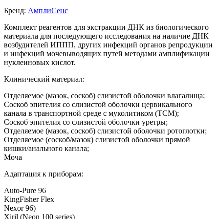
Бренд:
АмплиСенс
Комплект реагентов для экстракции ДНК из биологического
материала для последующего исследования на наличие ДНК
возбудителей ИППП, других инфекций органов репродукции
и инфекций мочевыводящих путей методами амплификации
нуклеиновых кислот.
Клинический материал:
Отделяемое (мазок, соскоб) слизистой оболочки влагалища;
Соскоб эпителия со слизистой оболочки цервикального
канала в транспортной среде с муколитиком (ТСМ);
Соскоб эпителия со слизистой оболочки уретры;
Отделяемое (мазок, соскоб) слизистой оболочки ротоглотки;
Отделяемое (соскоб/мазок) слизистой оболочки прямой
кишки/анального канала;
Моча
Адаптация к приборам:
Auto-Pure 96
KingFisher Flex
Nexor 96)
Xiril (Neon 100 series)