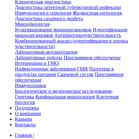
Клиническая диагностика
Диагностика латентной туберкулезной инфекции
Иммунология и серология
Жидкостная цитология
Диагностика сахарного диабета
Микробиология
Культивирование микроорганизмов
Идентификация
микроорганизмов
Антибиотикочувствительность
Комбинированный анализ (идентификация и оценка
чувствительности)
Лабораторная автоматизация
Лабораторные роботы
Программное обеспечение
Ветеринария и ГМО
Инфекционные заболевания
ГМИ
Патогены в
продуктах питания
Сырьевой состав
Программное
обеспечение
Иммунохимия
Биологические и медицинские исследования
Генетика
Конфокальная микроскопия
Клеточная
биология
Поддержка
О компании
Карьера
Контакты
Главная
/