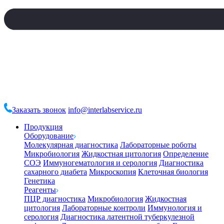
Заказать звонок
info@interlabservice.ru
Продукция
Оборудование
Молекулярная диагностика
Лабораторные роботы
Микробиология
Жидкостная цитология
Определение
СОЭ
Иммуногематология и серология
Диагностика
сахарного диабета
Микроскопия
Клеточная биология
Генетика
Реагенты
ПЦР диагностика
Микробиология
Жидкостная
цитология
Лабораторные контроли
Иммунология и
серология
Диагностика латентной туберкулезной