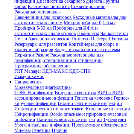
инфекции
Диагностика сахарного диабета
Группы
крови
Клеточная биология
Секвенирование
Расходные материалы
Наконечники для дозаторов
Расходные материалы для
автоматических систем
Микропробирки 0,1-5 мл
Пробирки 5-50 мл
Пробирки для ИФА и
автоматических анализаторов
Планшеты
Чашки Петри
Петли бактериологические
Пипетки Пастера
Штативы
Резервуары для реагентов
Контейнеры для сбора и
хранения образцов
Зонды и транспортные системы
Перчатки
Разное
Расходные материалы для
дезинфекции, стерилизации и утилизации
Программное обеспечение
FRT Manager
КДЛ-МАКС
КДЛ-СПК
Иммунохимия
Направления
Молекулярная диагностика
TORCH-инфекции
Вирусные гепатиты
ВИЧ и ВИЧ-
ассоциированные инфекции
Генетика человека
Герпес-
вирусные инфекции
Гнойно-септические инфекции
Инфекции респираторного тракта
Кишечные инфекции
Нейроинфекции
Особо опасные и природно-очаговые
инфекции
Папилломавирусные инфекции
Туберкулез
Урогенитальные инфекции
Программное обеспечение
Микозы
Генетика
Прочие