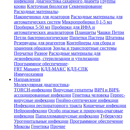
инфекции
Диагностика сахарного диабета
Группы
крови
Клеточная биология
Секвенирование
Расходные материалы
Наконечники для дозаторов
Расходные материалы для
автоматических систем
Микропробирки 0,1-5 мл
Пробирки 5-50 мл
Пробирки для ИФА и
автоматических анализаторов
Планшеты
Чашки Петри
Петли бактериологические
Пипетки Пастера
Штативы
Резервуары для реагентов
Контейнеры для сбора и
хранения образцов
Зонды и транспортные системы
Перчатки
Разное
Расходные материалы для
дезинфекции, стерилизации и утилизации
Программное обеспечение
FRT Manager
КДЛ-МАКС
КДЛ-СПК
Иммунохимия
Направления
Молекулярная диагностика
TORCH-инфекции
Вирусные гепатиты
ВИЧ и ВИЧ-
ассоциированные инфекции
Генетика человека
Герпес-
вирусные инфекции
Гнойно-септические инфекции
Инфекции респираторного тракта
Кишечные инфекции
Нейроинфекции
Особо опасные и природно-очаговые
инфекции
Папилломавирусные инфекции
Туберкулез
Урогенитальные инфекции
Программное обеспечение
Микозы
Генетика
Прочие