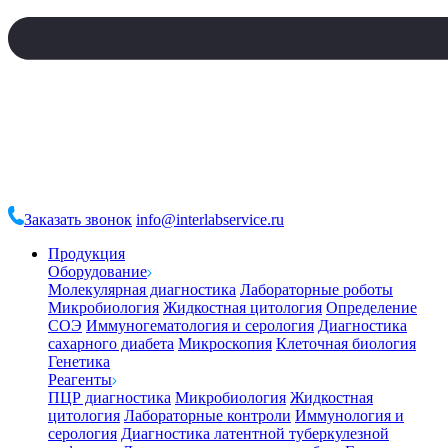
Заказать звонок
info@interlabservice.ru
Продукция
Оборудование
Молекулярная диагностика
Лабораторные роботы
Микробиология
Жидкостная цитология
Определение
СОЭ
Иммуногематология и серология
Диагностика
сахарного диабета
Микроскопия
Клеточная биология
Генетика
Реагенты
ПЦР диагностика
Микробиология
Жидкостная
цитология
Лабораторные контроли
Иммунология и
серология
Диагностика латентной туберкулезной