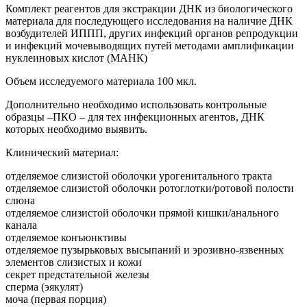
Комплект реагентов для экстракции ДНК из биологического
материала для последующего исследования на наличие ДНК
возбудителей ИППП, других инфекций органов репродукции
и инфекций мочевыводящих путей методами амплификации
нуклеиновых кислот (МАНК)
Объем исследуемого материала 100 мкл.
Дополнительно необходимо использовать контрольные
образцы –ПКО – для тех инфекционных агентов, ДНК
которых необходимо выявить.
Клинический материал:
отделяемое слизистой оболочки урогенитального тракта
отделяемое слизистой оболочки ротоглотки/ротовой полости
слюна
отделяемое слизистой оболочки прямой кишки/анального
канала
отделяемое конъюнктивы
отделяемое пузырьковых высыпаний и эрозивно-язвенных
элементов слизистых и кожи
секрет предстательной железы
сперма (эякулят)
моча (первая порция)