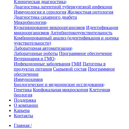
Клиническая диагностика
Диагностика латентной туберкулезной инфекции
Иммунология и серология
Жидкостная цитология
Диагностика сахарного диабета
Микробиология
Культивирование микроорганизмов
Идентификация
микроорганизмов
Антибиотикочувствительность
Комбинированный анализ (идентификация и оценка
чувствительности)
Лабораторная автоматизация
Лабораторные роботы
Программное обеспечение
Ветеринария и ГМО
Инфекционные заболевания
ГМИ
Патогены в
продуктах питания
Сырьевой состав
Программное
обеспечение
Иммунохимия
Биологические и медицинские исследования
Генетика
Конфокальная микроскопия
Клеточная
биология
Поддержка
О компании
Карьера
Контакты
Главная
/