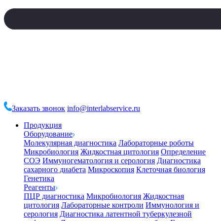
Заказать звонок
info@interlabservice.ru
Продукция
Оборудование
Молекулярная диагностика
Лабораторные роботы
Микробиология
Жидкостная цитология
Определение
СОЭ
Иммуногематология и серология
Диагностика
сахарного диабета
Микроскопия
Клеточная биология
Генетика
Реагенты
ПЦР диагностика
Микробиология
Жидкостная
цитология
Лабораторные контроли
Иммунология и
серология
Диагностика латентной туберкулезной