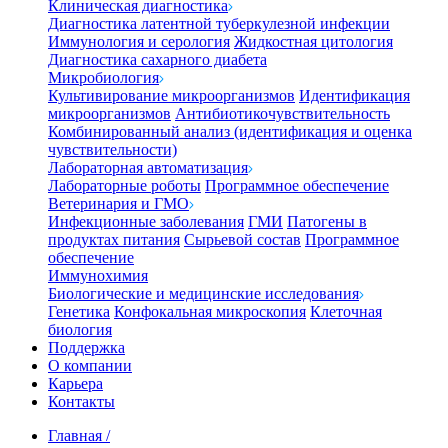
Клиническая диагностика
Диагностика латентной туберкулезной инфекции
Иммунология и серология
Жидкостная цитология
Диагностика сахарного диабета
Микробиология
Культивирование микроорганизмов
Идентификация
микроорганизмов
Антибиотикочувствительность
Комбинированный анализ (идентификация и оценка
чувствительности)
Лабораторная автоматизация
Лабораторные роботы
Программное обеспечение
Ветеринария и ГМО
Инфекционные заболевания
ГМИ
Патогены в
продуктах питания
Сырьевой состав
Программное
обеспечение
Иммунохимия
Биологические и медицинские исследования
Генетика
Конфокальная микроскопия
Клеточная
биология
Поддержка
О компании
Карьера
Контакты
Главная
/