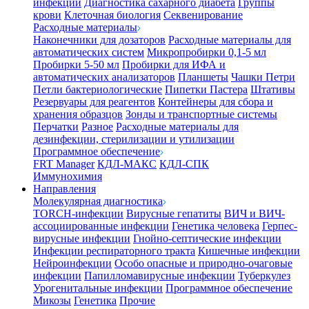
инфекции
Диагностика сахарного диабета
Группы
крови
Клеточная биология
Секвенирование
Расходные материалы
Наконечники для дозаторов
Расходные материалы для
автоматических систем
Микропробирки 0,1-5 мл
Пробирки 5-50 мл
Пробирки для ИФА и
автоматических анализаторов
Планшеты
Чашки Петри
Петли бактериологические
Пипетки Пастера
Штативы
Резервуары для реагентов
Контейнеры для сбора и
хранения образцов
Зонды и транспортные системы
Перчатки
Разное
Расходные материалы для
дезинфекции, стерилизации и утилизации
Программное обеспечение
FRT Manager
КДЛ-МАКС
КДЛ-СПК
Иммунохимия
Направления
Молекулярная диагностика
TORCH-инфекции
Вирусные гепатиты
ВИЧ и ВИЧ-
ассоциированные инфекции
Генетика человека
Герпес-
вирусные инфекции
Гнойно-септические инфекции
Инфекции респираторного тракта
Кишечные инфекции
Нейроинфекции
Особо опасные и природно-очаговые
инфекции
Папилломавирусные инфекции
Туберкулез
Урогенитальные инфекции
Программное обеспечение
Микозы
Генетика
Прочие