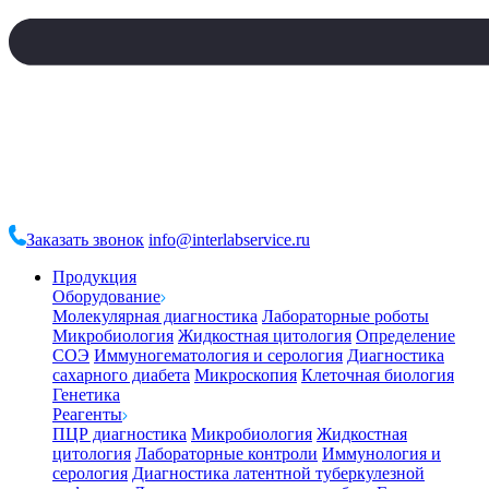
Заказать звонок
info@interlabservice.ru
Продукция
Оборудование
Молекулярная диагностика
Лабораторные роботы
Микробиология
Жидкостная цитология
Определение
СОЭ
Иммуногематология и серология
Диагностика
сахарного диабета
Микроскопия
Клеточная биология
Генетика
Реагенты
ПЦР диагностика
Микробиология
Жидкостная
цитология
Лабораторные контроли
Иммунология и
серология
Диагностика латентной туберкулезной