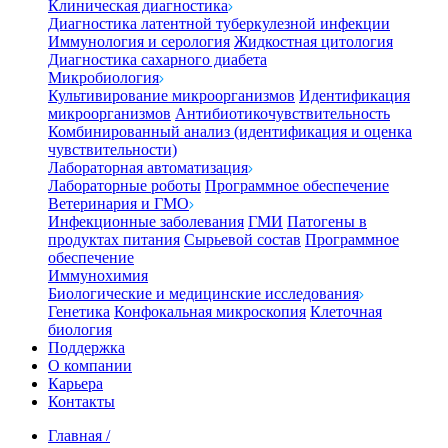
Клиническая диагностика
Диагностика латентной туберкулезной инфекции
Иммунология и серология
Жидкостная цитология
Диагностика сахарного диабета
Микробиология
Культивирование микроорганизмов
Идентификация
микроорганизмов
Антибиотикочувствительность
Комбинированный анализ (идентификация и оценка
чувствительности)
Лабораторная автоматизация
Лабораторные роботы
Программное обеспечение
Ветеринария и ГМО
Инфекционные заболевания
ГМИ
Патогены в
продуктах питания
Сырьевой состав
Программное
обеспечение
Иммунохимия
Биологические и медицинские исследования
Генетика
Конфокальная микроскопия
Клеточная
биология
Поддержка
О компании
Карьера
Контакты
Главная
/