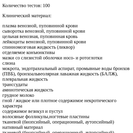
Количество тестов: 100
Клинический материал:
плазма венозной, пуповинной крови
сыворотка венозной, пуповинной крови
цельная венозная, пуповинная кровь
лейкоциты венозной, пуповинной крови
спинномозговая жидкость (ликвор)
отделяемое конъюнктивы
мазки со слизистой оболочки носо- и ротоглотки
слюна
мокрота, эндотрахеальный аспират, промывные воды бронхов
(ПВБ), бронхоальвеолярная лаважная жидкость (БАЛЖ),
плевральная жидкость
транссудаты
амниотическая жидкость
грудное молоко
гной / жидкое или плотное содержимое некротического
характера
содержимое везикул и пустул
волосяные фолликулы,ногтевые пластины
тканевой (биопсийный, операционный, аутопсийный)
нативный материал
тканевой (биопсийный, операционный, аутопсийный)