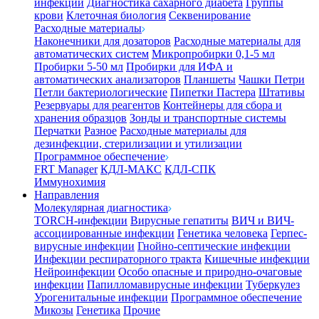
инфекции
Диагностика сахарного диабета
Группы
крови
Клеточная биология
Секвенирование
Расходные материалы
Наконечники для дозаторов
Расходные материалы для
автоматических систем
Микропробирки 0,1-5 мл
Пробирки 5-50 мл
Пробирки для ИФА и
автоматических анализаторов
Планшеты
Чашки Петри
Петли бактериологические
Пипетки Пастера
Штативы
Резервуары для реагентов
Контейнеры для сбора и
хранения образцов
Зонды и транспортные системы
Перчатки
Разное
Расходные материалы для
дезинфекции, стерилизации и утилизации
Программное обеспечение
FRT Manager
КДЛ-МАКС
КДЛ-СПК
Иммунохимия
Направления
Молекулярная диагностика
TORCH-инфекции
Вирусные гепатиты
ВИЧ и ВИЧ-
ассоциированные инфекции
Генетика человека
Герпес-
вирусные инфекции
Гнойно-септические инфекции
Инфекции респираторного тракта
Кишечные инфекции
Нейроинфекции
Особо опасные и природно-очаговые
инфекции
Папилломавирусные инфекции
Туберкулез
Урогенитальные инфекции
Программное обеспечение
Микозы
Генетика
Прочие