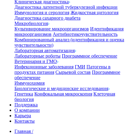
Клиническая диагностика
Диагностика латентной туберкулезной инфекции
Иммунология и серология
Жидкостная цитология
Диагностика сахарного диабета
Микробиология
Культивирование микроорганизмов
Идентификация
микроорганизмов
Антибиотикочувствительность
Комбинированный анализ (идентификация и оценка
чувствительности)
Лабораторная автоматизация
Лабораторные роботы
Программное обеспечение
Ветеринария и ГМО
Инфекционные заболевания
ГМИ
Патогены в
продуктах питания
Сырьевой состав
Программное
обеспечение
Иммунохимия
Биологические и медицинские исследования
Генетика
Конфокальная микроскопия
Клеточная
биология
Поддержка
О компании
Карьера
Контакты
Главная
/