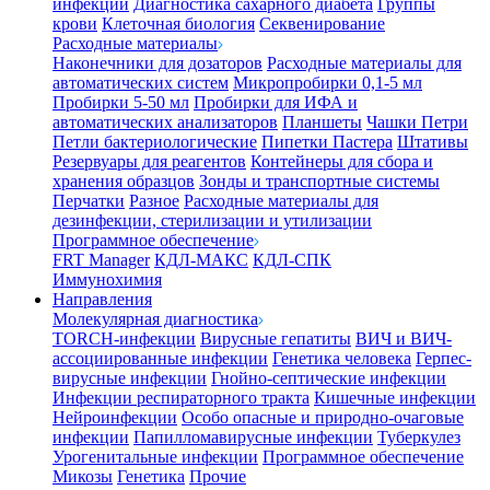
инфекции
Диагностика сахарного диабета
Группы
крови
Клеточная биология
Секвенирование
Расходные материалы
Наконечники для дозаторов
Расходные материалы для
автоматических систем
Микропробирки 0,1-5 мл
Пробирки 5-50 мл
Пробирки для ИФА и
автоматических анализаторов
Планшеты
Чашки Петри
Петли бактериологические
Пипетки Пастера
Штативы
Резервуары для реагентов
Контейнеры для сбора и
хранения образцов
Зонды и транспортные системы
Перчатки
Разное
Расходные материалы для
дезинфекции, стерилизации и утилизации
Программное обеспечение
FRT Manager
КДЛ-МАКС
КДЛ-СПК
Иммунохимия
Направления
Молекулярная диагностика
TORCH-инфекции
Вирусные гепатиты
ВИЧ и ВИЧ-
ассоциированные инфекции
Генетика человека
Герпес-
вирусные инфекции
Гнойно-септические инфекции
Инфекции респираторного тракта
Кишечные инфекции
Нейроинфекции
Особо опасные и природно-очаговые
инфекции
Папилломавирусные инфекции
Туберкулез
Урогенитальные инфекции
Программное обеспечение
Микозы
Генетика
Прочие