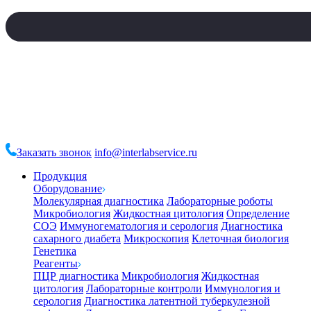
Заказать звонок
info@interlabservice.ru
Продукция
Оборудование
Молекулярная диагностика
Лабораторные роботы
Микробиология
Жидкостная цитология
Определение
СОЭ
Иммуногематология и серология
Диагностика
сахарного диабета
Микроскопия
Клеточная биология
Генетика
Реагенты
ПЦР диагностика
Микробиология
Жидкостная
цитология
Лабораторные контроли
Иммунология и
серология
Диагностика латентной туберкулезной