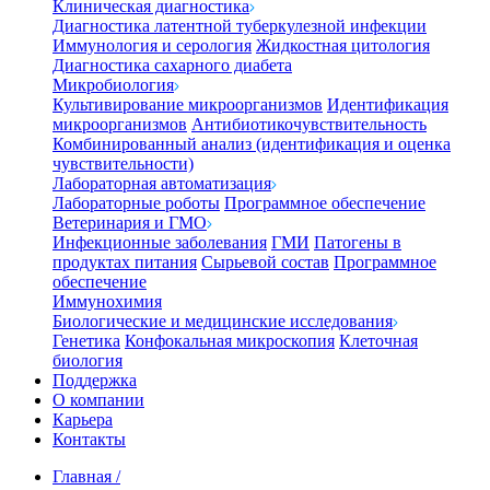
Клиническая диагностика
Диагностика латентной туберкулезной инфекции
Иммунология и серология
Жидкостная цитология
Диагностика сахарного диабета
Микробиология
Культивирование микроорганизмов
Идентификация
микроорганизмов
Антибиотикочувствительность
Комбинированный анализ (идентификация и оценка
чувствительности)
Лабораторная автоматизация
Лабораторные роботы
Программное обеспечение
Ветеринария и ГМО
Инфекционные заболевания
ГМИ
Патогены в
продуктах питания
Сырьевой состав
Программное
обеспечение
Иммунохимия
Биологические и медицинские исследования
Генетика
Конфокальная микроскопия
Клеточная
биология
Поддержка
О компании
Карьера
Контакты
Главная
/