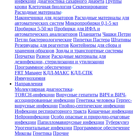
инфекции
Диагностика сахарного диабета
Группы
крови
Клеточная биология
Секвенирование
Расходные материалы
Наконечники для дозаторов
Расходные материалы для
автоматических систем
Микропробирки 0,1-5 мл
Пробирки 5-50 мл
Пробирки для ИФА и
автоматических анализаторов
Планшеты
Чашки Петри
Петли бактериологические
Пипетки Пастера
Штативы
Резервуары для реагентов
Контейнеры для сбора и
хранения образцов
Зонды и транспортные системы
Перчатки
Разное
Расходные материалы для
дезинфекции, стерилизации и утилизации
Программное обеспечение
FRT Manager
КДЛ-МАКС
КДЛ-СПК
Иммунохимия
Направления
Молекулярная диагностика
TORCH-инфекции
Вирусные гепатиты
ВИЧ и ВИЧ-
ассоциированные инфекции
Генетика человека
Герпес-
вирусные инфекции
Гнойно-септические инфекции
Инфекции респираторного тракта
Кишечные инфекции
Нейроинфекции
Особо опасные и природно-очаговые
инфекции
Папилломавирусные инфекции
Туберкулез
Урогенитальные инфекции
Программное обеспечение
Микозы
Генетика
Прочие