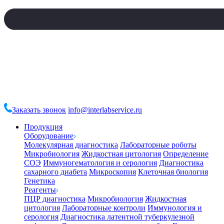
Заказать звонок
info@interlabservice.ru
Продукция
Оборудование
Молекулярная диагностика
Лабораторные роботы
Микробиология
Жидкостная цитология
Определение
СОЭ
Иммуногематология и серология
Диагностика
сахарного диабета
Микроскопия
Клеточная биология
Генетика
Реагенты
ПЦР диагностика
Микробиология
Жидкостная
цитология
Лабораторные контроли
Иммунология и
серология
Диагностика латентной туберкулезной