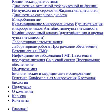
Клиническая диагностика
Диагностика латентной туберкулезной инфекции
Иммунология и серология
Жидкостная цитология
Диагностика сахарного диабета
Микробиология
Культивирование микроорганизмов
Идентификация
микроорганизмов
Антибиотикочувствительность
Комбинированный анализ (идентификация и оценка
чувствительности)
Лабораторная автоматизация
Лабораторные роботы
Программное обеспечение
Ветеринария и ГМО
Инфекционные заболевания
ГМИ
Патогены в
продуктах питания
Сырьевой состав
Программное
обеспечение
Иммунохимия
Биологические и медицинские исследования
Генетика
Конфокальная микроскопия
Клеточная
биология
Поддержка
О компании
Карьера
Контакты
Главная
/