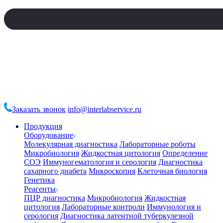
Заказать звонок
info@interlabservice.ru
Продукция
Оборудование
Молекулярная диагностика
Лабораторные роботы
Микробиология
Жидкостная цитология
Определение
СОЭ
Иммуногематология и серология
Диагностика
сахарного диабета
Микроскопия
Клеточная биология
Генетика
Реагенты
ПЦР диагностика
Микробиология
Жидкостная
цитология
Лабораторные контроли
Иммунология и
серология
Диагностика латентной туберкулезной