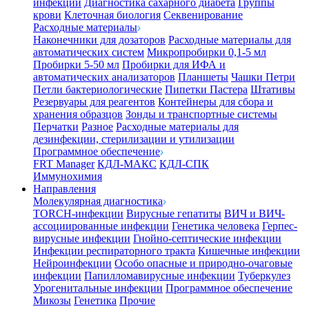
инфекции
Диагностика сахарного диабета
Группы
крови
Клеточная биология
Секвенирование
Расходные материалы
Наконечники для дозаторов
Расходные материалы для
автоматических систем
Микропробирки 0,1-5 мл
Пробирки 5-50 мл
Пробирки для ИФА и
автоматических анализаторов
Планшеты
Чашки Петри
Петли бактериологические
Пипетки Пастера
Штативы
Резервуары для реагентов
Контейнеры для сбора и
хранения образцов
Зонды и транспортные системы
Перчатки
Разное
Расходные материалы для
дезинфекции, стерилизации и утилизации
Программное обеспечение
FRT Manager
КДЛ-МАКС
КДЛ-СПК
Иммунохимия
Направления
Молекулярная диагностика
TORCH-инфекции
Вирусные гепатиты
ВИЧ и ВИЧ-
ассоциированные инфекции
Генетика человека
Герпес-
вирусные инфекции
Гнойно-септические инфекции
Инфекции респираторного тракта
Кишечные инфекции
Нейроинфекции
Особо опасные и природно-очаговые
инфекции
Папилломавирусные инфекции
Туберкулез
Урогенитальные инфекции
Программное обеспечение
Микозы
Генетика
Прочие