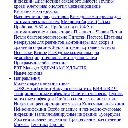
инфекции
Диагностика сахарного диабета
Группы
крови
Клеточная биология
Секвенирование
Расходные материалы
Наконечники для дозаторов
Расходные материалы для
автоматических систем
Микропробирки 0,1-5 мл
Пробирки 5-50 мл
Пробирки для ИФА и
автоматических анализаторов
Планшеты
Чашки Петри
Петли бактериологические
Пипетки Пастера
Штативы
Резервуары для реагентов
Контейнеры для сбора и
хранения образцов
Зонды и транспортные системы
Перчатки
Разное
Расходные материалы для
дезинфекции, стерилизации и утилизации
Программное обеспечение
FRT Manager
КДЛ-МАКС
КДЛ-СПК
Иммунохимия
Направления
Молекулярная диагностика
TORCH-инфекции
Вирусные гепатиты
ВИЧ и ВИЧ-
ассоциированные инфекции
Генетика человека
Герпес-
вирусные инфекции
Гнойно-септические инфекции
Инфекции респираторного тракта
Кишечные инфекции
Нейроинфекции
Особо опасные и природно-очаговые
инфекции
Папилломавирусные инфекции
Туберкулез
Урогенитальные инфекции
Программное обеспечение
Микозы
Генетика
Прочие