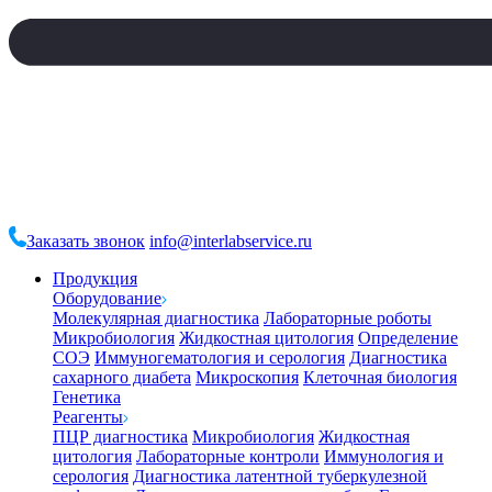
Заказать звонок
info@interlabservice.ru
Продукция
Оборудование
Молекулярная диагностика
Лабораторные роботы
Микробиология
Жидкостная цитология
Определение
СОЭ
Иммуногематология и серология
Диагностика
сахарного диабета
Микроскопия
Клеточная биология
Генетика
Реагенты
ПЦР диагностика
Микробиология
Жидкостная
цитология
Лабораторные контроли
Иммунология и
серология
Диагностика латентной туберкулезной