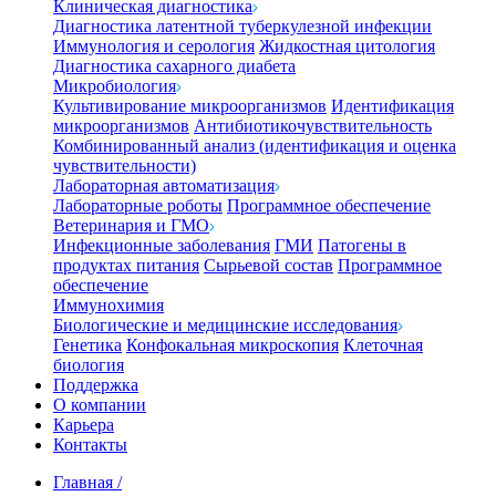
Клиническая диагностика
Диагностика латентной туберкулезной инфекции
Иммунология и серология
Жидкостная цитология
Диагностика сахарного диабета
Микробиология
Культивирование микроорганизмов
Идентификация
микроорганизмов
Антибиотикочувствительность
Комбинированный анализ (идентификация и оценка
чувствительности)
Лабораторная автоматизация
Лабораторные роботы
Программное обеспечение
Ветеринария и ГМО
Инфекционные заболевания
ГМИ
Патогены в
продуктах питания
Сырьевой состав
Программное
обеспечение
Иммунохимия
Биологические и медицинские исследования
Генетика
Конфокальная микроскопия
Клеточная
биология
Поддержка
О компании
Карьера
Контакты
Главная
/