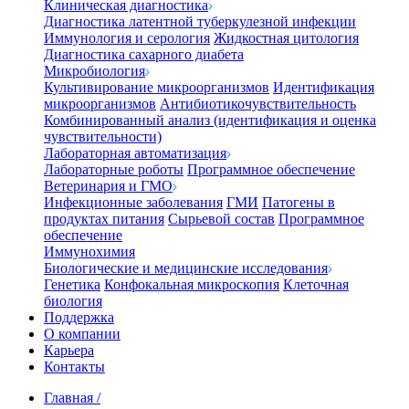
Клиническая диагностика
Диагностика латентной туберкулезной инфекции
Иммунология и серология
Жидкостная цитология
Диагностика сахарного диабета
Микробиология
Культивирование микроорганизмов
Идентификация
микроорганизмов
Антибиотикочувствительность
Комбинированный анализ (идентификация и оценка
чувствительности)
Лабораторная автоматизация
Лабораторные роботы
Программное обеспечение
Ветеринария и ГМО
Инфекционные заболевания
ГМИ
Патогены в
продуктах питания
Сырьевой состав
Программное
обеспечение
Иммунохимия
Биологические и медицинские исследования
Генетика
Конфокальная микроскопия
Клеточная
биология
Поддержка
О компании
Карьера
Контакты
Главная
/