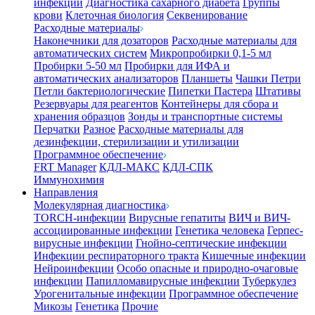
инфекции
Диагностика сахарного диабета
Группы
крови
Клеточная биология
Секвенирование
Расходные материалы
Наконечники для дозаторов
Расходные материалы для
автоматических систем
Микропробирки 0,1-5 мл
Пробирки 5-50 мл
Пробирки для ИФА и
автоматических анализаторов
Планшеты
Чашки Петри
Петли бактериологические
Пипетки Пастера
Штативы
Резервуары для реагентов
Контейнеры для сбора и
хранения образцов
Зонды и транспортные системы
Перчатки
Разное
Расходные материалы для
дезинфекции, стерилизации и утилизации
Программное обеспечение
FRT Manager
КДЛ-МАКС
КДЛ-СПК
Иммунохимия
Направления
Молекулярная диагностика
TORCH-инфекции
Вирусные гепатиты
ВИЧ и ВИЧ-
ассоциированные инфекции
Генетика человека
Герпес-
вирусные инфекции
Гнойно-септические инфекции
Инфекции респираторного тракта
Кишечные инфекции
Нейроинфекции
Особо опасные и природно-очаговые
инфекции
Папилломавирусные инфекции
Туберкулез
Урогенитальные инфекции
Программное обеспечение
Микозы
Генетика
Прочие