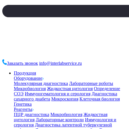
Заказать звонок
info@interlabservice.ru
Продукция
Оборудование
Молекулярная диагностика
Лабораторные роботы
Микробиология
Жидкостная цитология
Определение
СОЭ
Иммуногематология и серология
Диагностика
сахарного диабета
Микроскопия
Клеточная биология
Генетика
Реагенты
ПЦР диагностика
Микробиология
Жидкостная
цитология
Лабораторные контроли
Иммунология и
серология
Диагностика латентной туберкулезной